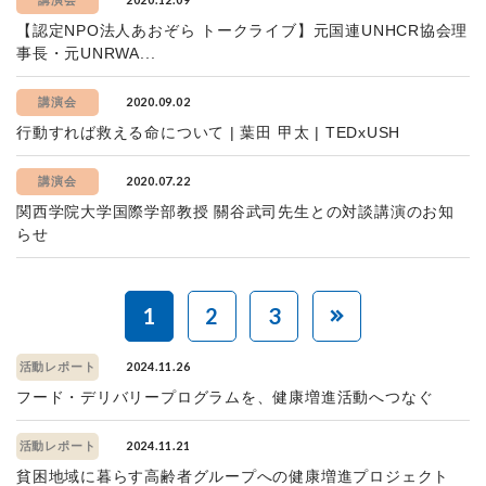
講演会
【認定NPO法人あおぞら トークライブ】元国連UNHCR協会理
事長・元UNRWA...
2020.09.02
講演会
行動すれば救える命について | 葉田 甲太 | TEDxUSH
2020.07.22
講演会
関西学院大学国際学部教授 關谷武司先生との対談講演のお知
らせ
1
2
3
2024.11.26
活動レポート
フード・デリバリープログラムを、健康増進活動へつなぐ
2024.11.21
活動レポート
貧困地域に暮らす高齢者グループへの健康増進プロジェクト