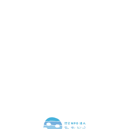
赤ちゃんとお母さんの
「笑顔」をつくる
あなたのご寄付で「涙」を減らし、「笑顔」を増やすことができま
す。
寄付をする
マンスリーサポーターになる