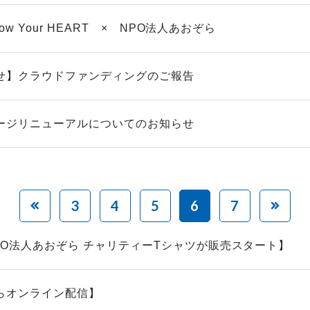
llow Your HEART × NPO法人あおぞら
せ】クラウドファンディングのご報告
ージリニューアルについてのお知らせ
3
4
5
6
7
PO法人あおぞら チャリティーTシャツが販売スタート】
らオンライン配信】