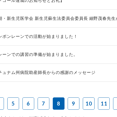
トゴール達成のお知らせとお礼】
期・新生児医学会 新生児蘇生法委員会委員長 細野茂春先生か
ンポンレーンでの活動が始まりました！
レーンでの講習の準備が始まりました。
チュナム州病院助産師長からの感謝のメッセージ
5
6
7
8
9
10
11