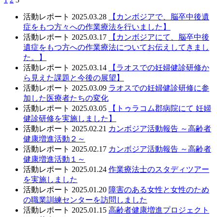
活動レポート
2025.03.28
【カンボジアで、脳卒中後遺
症をもつ方々への作業療法を行いました】
活動レポート
2025.03.17
【カンボジアにて、脳卒中後
遺症をもつ方への作業療法についてお伝えしてきまし
た。】
活動レポート
2025.03.14
【ラオスでの妊婦健診研修か
ら見えた課題と今後の展望】
活動レポート
2025.03.09
ラオスでの妊婦健診研修に参
加した医療者たちの変化
活動レポート
2025.03.05
【トゥラコム郡病院にて 妊婦
健診研修を実施しました】
活動レポート
2025.02.21
カンボジア活動報告 ～高齢者
健康増進活動２～
活動レポート
2025.02.17
カンボジア活動報告 ～高齢者
健康増進活動１～
活動レポート
2025.01.24
作業療法士のスタディツアー
を実施しました
活動レポート
2025.01.20
障害のある女性と女性のため
の職業訓練センターを訪問しました
活動レポート
2025.01.15
高齢者健康増進プロジェクト