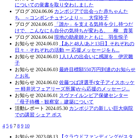
についての覚書を取り交わしました
ブログ
2024.06.06
カンボジアで出会った赤ちゃんた
ち ～コンポンチュナンより～ 大窪玲子
ブログ
2024.06.05
「誰か」を支える気持を少し持つだ
けで、こんなにも自分の気持ちが変わる。 柳 貴英
ブログ
2024.06.04
現地の助産師とともに 羽生悦子
お知らせ
2024.06.03
【あと48人/あと13日】それぞれの
日々・それぞれの活動 ー 応援メッセージをも...
お知らせ
2024.06.03
1人1人の出会いに感謝を 伊沢雛
子
お知らせ
2024.06.03
最終目標額550万円到達のお知らせ
とお礼
お知らせ
2024.06.02
佐藤つば冴選手(女子アイスホッケ
ー 軽井沢フェアリーズ所属)から応援のメッセージ...
お知らせ
2024.06.01
スヴァイルンビア保健センター
「母子待機・観察室」建築について
活動レポート
2024.05.30
カンボジアの新しい巨大病院
での講習 シェア ポス
4
5
6
7
8
9
10
お知らせ
2023.08.13
【クラウドファンディングがスタ