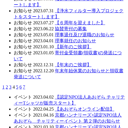
ートします】
お知らせ
2023.07.31
【浄水フィルター導入プロジェク
トをスタートします】
お知らせ
2023.07.27
【６周年を迎えました】
お知らせ
2023.06.22
協賛寄付の募集
お知らせ
2023.05.01
理事退任及び退職のお知らせ
お知らせ
2023.04.01
理事就任のお知らせ
お知らせ
2023.01.10
【新年のご挨拶】
お知らせ
2023.01.05
寄付金受領書(領収書)の発送につ
いて
お知らせ
2022.12.31
【年末のご挨拶】
お知らせ
2022.12.20
年末年始休業のお知らせと領収書
発送について
1
2
3
4
5
6
7
イベント
2023.04.02
【認定NPO法人あおぞら チャリテ
ィーTシャツが販売スタート】
イベント
2022.04.25
【あおぞらオンライン配信】
イベント
2021.04.16
京都ハンナリーズ×認定NPO法人
あおぞら チャリティーイベント 第２弾のお知らせ
イベント
2021.03.10
京都ハンナリーズ×認定NPO法人