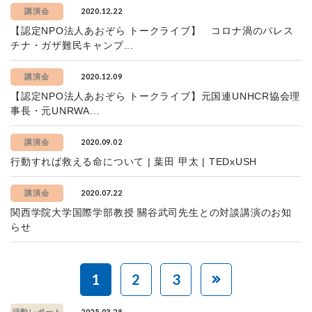
2020.12.22
講演会
【認定NPO法人あおぞら トークライブ】 コロナ渦のパレス
チナ・ガザ難民キャンプ...
2020.12.09
講演会
【認定NPO法人あおぞら トークライブ】元国連UNHCR協会理
事長・元UNRWA...
2020.09.02
講演会
行動すれば救える命について | 葉田 甲太 | TEDxUSH
2020.07.22
講演会
関西学院大学国際学部教授 關谷武司先生との対談講演のお知
らせ
1
2
3
2025.03.28