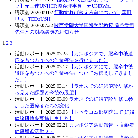
ブ】元国連UNHCR協会理事長・元UNRWA...
講演会
2020.09.02
行動すれば救える命について | 葉田
甲太 | TEDxUSH
講演会
2020.07.22
関西学院大学国際学部教授 關谷武司
先生との対談講演のお知らせ
1
2
3
活動レポート
2025.03.28
【カンボジアで、脳卒中後遺
症をもつ方々への作業療法を行いました】
活動レポート
2025.03.17
【カンボジアにて、脳卒中後
遺症をもつ方への作業療法についてお伝えしてきまし
た。】
活動レポート
2025.03.14
【ラオスでの妊婦健診研修か
ら見えた課題と今後の展望】
活動レポート
2025.03.09
ラオスでの妊婦健診研修に参
加した医療者たちの変化
活動レポート
2025.03.05
【トゥラコム郡病院にて 妊婦
健診研修を実施しました】
活動レポート
2025.02.21
カンボジア活動報告 ～高齢者
健康増進活動２～
活動レポート
2025.02.17
カンボジア活動報告 ～高齢者