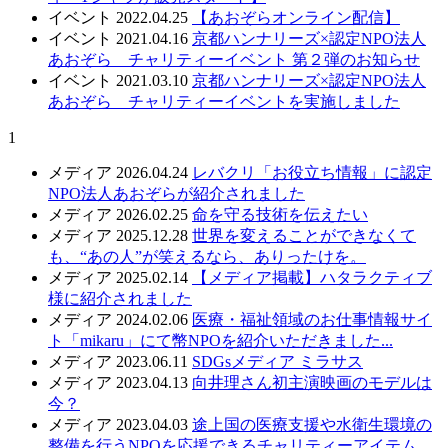
イベント
2022.04.25
【あおぞらオンライン配信】
イベント
2021.04.16
京都ハンナリーズ×認定NPO法人
あおぞら チャリティーイベント 第２弾のお知らせ
イベント
2021.03.10
京都ハンナリーズ×認定NPO法人
あおぞら チャリティーイベントを実施しました
1
メディア
2026.04.24
レバクリ「お役立ち情報」に認定
NPO法人あおぞらが紹介されました
メディア
2026.02.25
命を守る技術を伝えたい
メディア
2025.12.28
世界を変えることができなくて
も、“あの人”が笑えるなら、ありったけを。
メディア
2025.02.14
【メディア掲載】ハタラクティブ
様に紹介されました
メディア
2024.02.06
医療・福祉領域のお仕事情報サイ
ト「mikaru」にて幣NPOを紹介いただきました...
メディア
2023.06.11
SDGsメディア ミラサス
メディア
2023.04.13
向井理さん初主演映画のモデルは
今？
メディア
2023.04.03
途上国の医療支援や水衛生環境の
整備を行うNPOを応援できるチャリティーアイテム