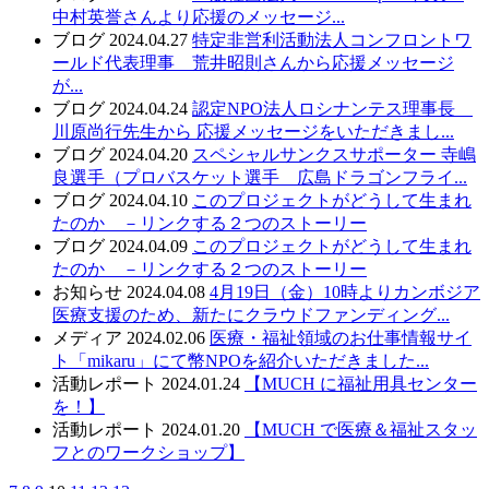
中村英誉さんより応援のメッセージ...
ブログ
2024.04.27
特定非営利活動法人コンフロントワ
ールド代表理事 荒井昭則さんから応援メッセージ
が...
ブログ
2024.04.24
認定NPO法人ロシナンテス理事長
川原尚行先生から 応援メッセージをいただきまし...
ブログ
2024.04.20
スペシャルサンクスサポーター 寺嶋
良選手（プロバスケット選手 広島ドラゴンフライ...
ブログ
2024.04.10
このプロジェクトがどうして生まれ
たのか －リンクする２つのストーリー
ブログ
2024.04.09
このプロジェクトがどうして生まれ
たのか －リンクする２つのストーリー
お知らせ
2024.04.08
4月19日（金）10時よりカンボジア
医療支援のため、新たにクラウドファンディング...
メディア
2024.02.06
医療・福祉領域のお仕事情報サイ
ト「mikaru」にて幣NPOを紹介いただきました...
活動レポート
2024.01.24
【MUCH に福祉用具センター
を！】
活動レポート
2024.01.20
【MUCH で医療＆福祉スタッ
フとのワークショップ】