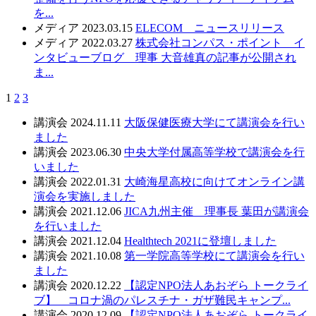
を...
メディア
2023.03.15
ELECOM ニュースリリース
メディア
2022.03.27
株式会社コンパス・ポイント イ
ンタビューブログ 理事 大音雄真の記事が公開され
ま...
1
2
3
講演会
2024.11.11
大阪保健医療大学にて講演会を行い
ました
講演会
2023.06.30
中央大学付属高等学校で講演会を行
いました
講演会
2022.01.31
大崎海星高校に向けてオンライン講
演会を実施しました
講演会
2021.12.06
JICA九州主催 理事長 葉田が講演会
を行いました
講演会
2021.12.04
Healthtech 2021に登壇しました
講演会
2021.10.08
第一学院高等学校にて講演会を行い
ました
講演会
2020.12.22
【認定NPO法人あおぞら トークライ
ブ】 コロナ渦のパレスチナ・ガザ難民キャンプ...
講演会
2020.12.09
【認定NPO法人あおぞら トークライ