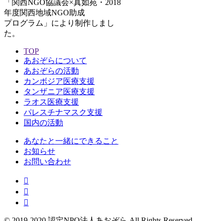
「関西NGO協議会×真如苑・2018
年度関西地域NGO助成
プログラム」により制作しまし
た。
TOP
あおぞらについて
あおぞらの活動
カンボジア医療支援
タンザニア医療支援
ラオス医療支援
パレスチナマスク支援
国内の活動
あなたと一緒にできること
お知らせ
お問い合わせ
© 2019-2020 認定NPO法人あおぞら All Rights Reserved.