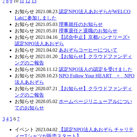
7
8
9
10
11
12
13
お知らせ
2021.08.23
認定NPO法人あおぞらがWELCO
Labに参加しました
お知らせ
2021.05.03
理事就任のお知らせ
お知らせ
2021.05.01
理事退任と退職のお知らせ
お知らせ
2021.04.16
【試合中止】京都ハンナリーズ×
認定NPO法人あおぞら
お知らせ
2021.04.02
あおぞらコーヒーについて
お知らせ
2021.01.20
【お知らせ】クラウドファンディ
ングのご報告
お知らせ
2020.11.12
認定NPO法人の認定を受けました
お知らせ
2020.10.23
NPO Follow Your HEART × NPO
法人あおぞら
お知らせ
2020.07.21
【お知らせ】クラウドファンディ
ングのご報告
お知らせ
2020.05.02
ホームページリニューアルについ
てのお知らせ
3
4
5
6
7
イベント
2023.04.02
【認定NPO法人あおぞら チャリテ
ィーTシャツが販売スタート】