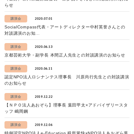
らせ
2020.07.01
講演会
SocialCompass代表・アートディレクター中村英誉さんとの
対談講演のお知...
2020.06.13
講演会
京都芸術大学・副学長 本間正人先生との対談講演のお知らせ
2020.06.11
講演会
認定NPO法人ロシナンテス理事長 川原尚行先生との対談講演
のお知らせ
2019.12.22
講演会
【ＮＰＯ法人あおぞら】理事長 葉田甲太×アドバイザリースタ
ッフ 嶋岡鋼
2019.12.06
講演会
特例認定NPO法人e-Education 税所篤快×NPO法人あおぞら葉