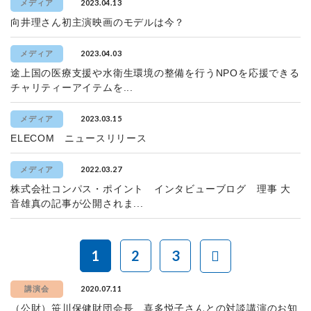
2023.04.13
メディア
向井理さん初主演映画のモデルは今？
2023.04.03
メディア
途上国の医療支援や水衛生環境の整備を行うNPOを応援できる
チャリティーアイテムを...
2023.03.15
メディア
ELECOM ニュースリリース
2022.03.27
メディア
株式会社コンパス・ポイント インタビューブログ 理事 大
音雄真の記事が公開されま...
1
2
3
2020.07.11
講演会
（公財）笹川保健財団会長 喜多悦子さんとの対談講演のお知