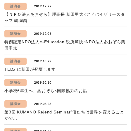
2019.12.22
講演会
【ＮＰＯ法人あおぞら】理事長 葉田甲太×アドバイザリースタ
ッフ 嶋岡鋼
2019.12.06
講演会
特例認定NPO法人e-Education 税所篤快×NPO法人あおぞら葉
田甲太
2019.10.29
講演会
TEDx に葉田が登壇します
2019.10.10
講演会
小学校6年生へ、あおぞら×国際協力のお話
2019.08.23
講演会
第3回 KUMANO Rejend Seminar“僕たちは世界を変えること
がで...