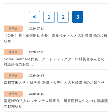
1
2
3
2020.07.11
講演会
（公財）笹川保健財団会長 喜多悦子さんとの対談講演のお知
らせ
2020.07.01
講演会
SocialCompass代表・アートディレクター中村英誉さんとの
対談講演のお知...
2020.06.13
講演会
京都芸術大学・副学長 本間正人先生との対談講演のお知らせ
2020.06.11
講演会
認定NPO法人ロシナンテス理事長 川原尚行先生との対談講演
のお知らせ