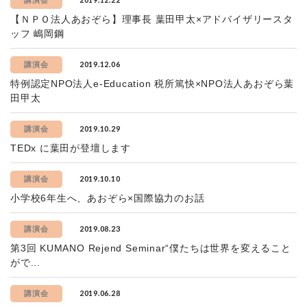
講演会
【ＮＰＯ法人あおぞら】理事長 葉田甲太×アドバイザリースタ
ッフ 嶋岡鋼
2019.12.06
講演会
特例認定NPO法人e-Education 税所篤快×NPO法人あおぞら葉
田甲太
2019.10.29
講演会
TEDx に葉田が登壇します
2019.10.10
講演会
小学校6年生へ、あおぞら×国際協力のお話
2019.08.23
講演会
第3回 KUMANO Rejend Seminar“僕たちは世界を変えること
がで...
2019.06.28
講演会