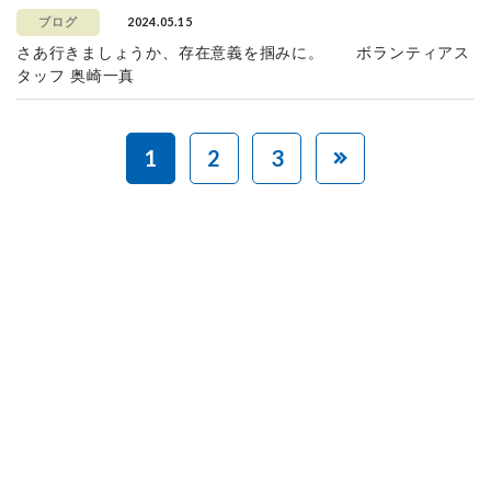
2024.05.15
ブログ
さあ行きましょうか、存在意義を掴みに。 ボランティアス
タッフ 奥崎一真
1
2
3
赤ちゃんとお母さんの
「笑顔」をつくる
あなたのご寄付で「涙」を減らし、「笑顔」を増やすことができま
す。