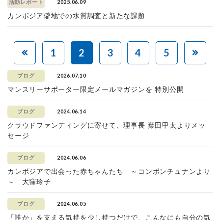
2025.06.09
活動レポート
カンボジア僻地での水質調査と新たな課題
1
2
3
4
5
2026.07.10
ブログ
マンスリーサポーター限定メールマガジンを 特別公開
2024.06.14
ブログ
クラウドファンディングに寄せて、理事長 葉田甲太よりメッ
セージ
2024.06.06
ブログ
カンボジアで出会った赤ちゃんたち ～コンポンチュナンより
～ 大窪玲子
2024.06.05
ブログ
「誰か」を支える気持を少し持つだけで、こんなにも自分の気