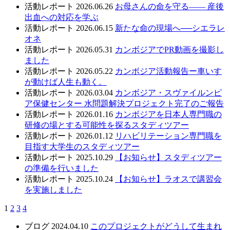
活動レポート
2026.06.26
お母さんの命を守る—— 産後
出血への対応を学ぶ
活動レポート
2026.06.15
新たな命の現場へ──シエラレ
オネ
活動レポート
2026.05.31
カンボジアでPR動画を撮影し
ました
活動レポート
2026.05.22
カンボジア活動報告ー車いす
が動けば人生も動く。
活動レポート
2026.03.04
カンボジア・スヴァイルンピ
ア保健センター 水問題解決プロジェクト完了のご報告
活動レポート
2026.01.16
カンボジアを日本人専門職の
研修の場とする可能性を探るスタディツアー
活動レポート
2026.01.12
リハビリテーション専門職を
目指す大学生のスタディツアー
活動レポート
2025.10.29
【お知らせ】スタディツアー
の準備を行いました
活動レポート
2025.10.24
【お知らせ】ラオスで講習会
を実施しました
1
2
3
4
ブログ
2024.04.10
このプロジェクトがどうして生まれ