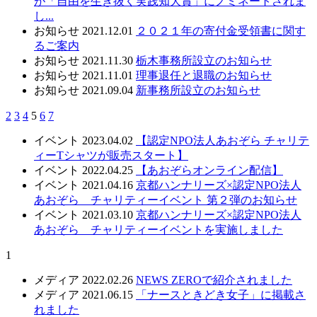
が「自由を生き抜く実践知大賞」にノミネートされま
し...
お知らせ
2021.12.01
２０２１年の寄付金受領書に関す
るご案内
お知らせ
2021.11.30
栃木事務所設立のお知らせ
お知らせ
2021.11.01
理事退任と退職のお知らせ
お知らせ
2021.09.04
新事務所設立のお知らせ
2
3
4
5
6
7
イベント
2023.04.02
【認定NPO法人あおぞら チャリテ
ィーTシャツが販売スタート】
イベント
2022.04.25
【あおぞらオンライン配信】
イベント
2021.04.16
京都ハンナリーズ×認定NPO法人
あおぞら チャリティーイベント 第２弾のお知らせ
イベント
2021.03.10
京都ハンナリーズ×認定NPO法人
あおぞら チャリティーイベントを実施しました
1
メディア
2022.02.26
NEWS ZEROで紹介されました
メディア
2021.06.15
「ナースときどき女子」に掲載さ
れました