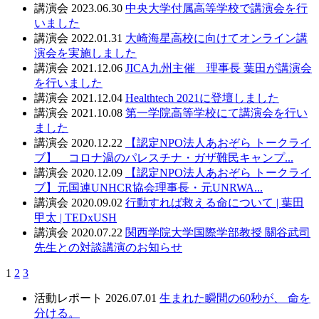
講演会
2023.06.30
中央大学付属高等学校で講演会を行
いました
講演会
2022.01.31
大崎海星高校に向けてオンライン講
演会を実施しました
講演会
2021.12.06
JICA九州主催 理事長 葉田が講演会
を行いました
講演会
2021.12.04
Healthtech 2021に登壇しました
講演会
2021.10.08
第一学院高等学校にて講演会を行い
ました
講演会
2020.12.22
【認定NPO法人あおぞら トークライ
ブ】 コロナ渦のパレスチナ・ガザ難民キャンプ...
講演会
2020.12.09
【認定NPO法人あおぞら トークライ
ブ】元国連UNHCR協会理事長・元UNRWA...
講演会
2020.09.02
行動すれば救える命について | 葉田
甲太 | TEDxUSH
講演会
2020.07.22
関西学院大学国際学部教授 關谷武司
先生との対談講演のお知らせ
1
2
3
活動レポート
2026.07.01
生まれた瞬間の60秒が、 命を
分ける。