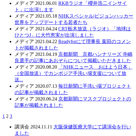
メディア
2021.06.01
RKBラジオ「櫻井浩二インサイ
ト」に出演します
メディア
2021.05.18
NHKスペシャル|ビジョンハッカー
世界をアップデートする若者たち
メディア
2021.04.24
CRT栃木放送（ラジオ）「地球は
ひとつJ」に大竹恵実が出演しました
メディア
2021.04.22
Readyforにて理事長 葉田のコメン
トが掲載されました
メディア
2021.04.19
京都新聞 京都ハンナリーズ 寺嶋
良選手の記事にあおぞらについて掲載いただきました
メディア
2020.08.20
「NHKニュース おはよう日本」
（全国放送）でカンボジア手洗い場支援について放
送...
メディア
2020.07.13
毎日新聞に手洗い場プロジェクト
の記事が掲載されました
メディア
2020.06.24
京都新聞にマスクプロジェクトの
記事が掲載されました
1
2
3
講演会
2024.11.11
大阪保健医療大学にて講演会を行い
ました