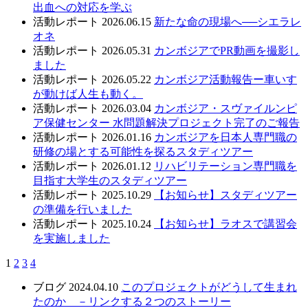
出血への対応を学ぶ
活動レポート
2026.06.15
新たな命の現場へ──シエラレ
オネ
活動レポート
2026.05.31
カンボジアでPR動画を撮影し
ました
活動レポート
2026.05.22
カンボジア活動報告ー車いす
が動けば人生も動く。
活動レポート
2026.03.04
カンボジア・スヴァイルンピ
ア保健センター 水問題解決プロジェクト完了のご報告
活動レポート
2026.01.16
カンボジアを日本人専門職の
研修の場とする可能性を探るスタディツアー
活動レポート
2026.01.12
リハビリテーション専門職を
目指す大学生のスタディツアー
活動レポート
2025.10.29
【お知らせ】スタディツアー
の準備を行いました
活動レポート
2025.10.24
【お知らせ】ラオスで講習会
を実施しました
1
2
3
4
ブログ
2024.04.10
このプロジェクトがどうして生まれ
たのか －リンクする２つのストーリー