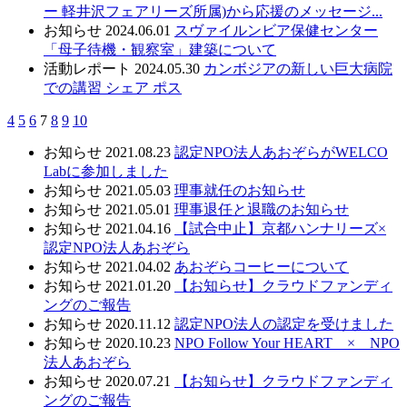
ー 軽井沢フェアリーズ所属)から応援のメッセージ...
お知らせ
2024.06.01
スヴァイルンビア保健センター
「母子待機・観察室」建築について
活動レポート
2024.05.30
カンボジアの新しい巨大病院
での講習 シェア ポス
4
5
6
7
8
9
10
お知らせ
2021.08.23
認定NPO法人あおぞらがWELCO
Labに参加しました
お知らせ
2021.05.03
理事就任のお知らせ
お知らせ
2021.05.01
理事退任と退職のお知らせ
お知らせ
2021.04.16
【試合中止】京都ハンナリーズ×
認定NPO法人あおぞら
お知らせ
2021.04.02
あおぞらコーヒーについて
お知らせ
2021.01.20
【お知らせ】クラウドファンディ
ングのご報告
お知らせ
2020.11.12
認定NPO法人の認定を受けました
お知らせ
2020.10.23
NPO Follow Your HEART × NPO
法人あおぞら
お知らせ
2020.07.21
【お知らせ】クラウドファンディ
ングのご報告