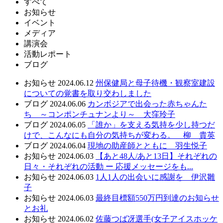
すべて
お知らせ
イベント
メディア
講演会
活動レポート
ブログ
お知らせ
2024.06.12
州保健局と母子待機・観察室建設
についての覚書を取り交わしました
ブログ
2024.06.06
カンボジアで出会った赤ちゃんた
ち ～コンポンチュナンより～ 大窪玲子
ブログ
2024.06.05
「誰か」を支える気持を少し持つだ
けで、こんなにも自分の気持ちが変わる。 柳 貴英
ブログ
2024.06.04
現地の助産師とともに 羽生悦子
お知らせ
2024.06.03
【あと48人/あと13日】それぞれの
日々・それぞれの活動 ー 応援メッセージをも...
お知らせ
2024.06.03
1人1人の出会いに感謝を 伊沢雛
子
お知らせ
2024.06.03
最終目標額550万円到達のお知らせ
とお礼
お知らせ
2024.06.02
佐藤つば冴選手(女子アイスホッケ