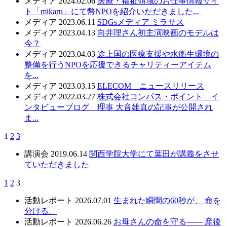
メディア
2024.02.06
医療・福祉領域のお仕事情報サイ
ト「mikaru」にて幣NPOを紹介いただきました...
メディア
2023.06.11
SDGsメディア ミラサス
メディア
2023.04.13
向井理さん初主演映画のモデルは
今？
メディア
2023.04.03
途上国の医療支援や水衛生環境の
整備を行うNPOを応援できるチャリティーアイテム
を...
メディア
2023.03.15
ELECOM ニュースリリース
メディア
2022.03.27
株式会社コンパス・ポイント イ
ンタビューブログ 理事 大音雄真の記事が公開され
ま...
1
2
3
講演会
2019.06.14
関西学院大学にて葉田が講義をさせ
ていただきました
1
2
3
活動レポート
2026.07.01
生まれた瞬間の60秒が、 命を
分ける。
活動レポート
2026.06.26
お母さんの命を守る—— 産後