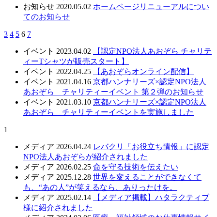
お知らせ
2020.05.02
ホームページリニューアルについ
てのお知らせ
3
4
5
6
7
イベント
2023.04.02
【認定NPO法人あおぞら チャリテ
ィーTシャツが販売スタート】
イベント
2022.04.25
【あおぞらオンライン配信】
イベント
2021.04.16
京都ハンナリーズ×認定NPO法人
あおぞら チャリティーイベント 第２弾のお知らせ
イベント
2021.03.10
京都ハンナリーズ×認定NPO法人
あおぞら チャリティーイベントを実施しました
1
メディア
2026.04.24
レバクリ「お役立ち情報」に認定
NPO法人あおぞらが紹介されました
メディア
2026.02.25
命を守る技術を伝えたい
メディア
2025.12.28
世界を変えることができなくて
も、“あの人”が笑えるなら、ありったけを。
メディア
2025.02.14
【メディア掲載】ハタラクティブ
様に紹介されました