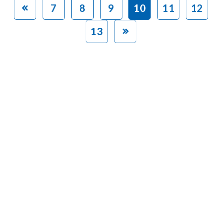
7
8
9
10
11
12
13
赤ちゃんとお母さんの
「笑顔」をつくる
あなたのご寄付で「涙」を減らし、「笑顔」を増やすことができま
す。
寄付をする
マンスリーサポーターになる