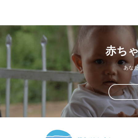
赤ち
あな