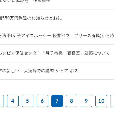
の出会いに感謝を 伊沢雛子
額550万円到達のお知らせとお礼
冴選手(女子アイスホッケー 軽井沢フェアリーズ所属)から応援
ルンビア保健センター「母子待機・観察室」建築について
アの新しい巨大病院での講習 シェア ポス
4
5
6
7
8
9
10