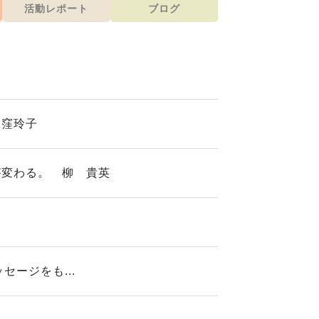
活動レポート
ブログ
た
大窪玲子
が変わる。 柳 貴英
セージをも...