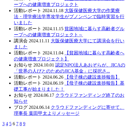
ープへの健康増進プロジェクト
活動レポート
2024.11.18
大阪保健医療大学の作業療
法・理学療法学専攻学生がプノンペンで臨時実習を行
いました
活動レポート
2024.11.15
貧困地域に暮らす高齢者グル
ープへの健康増進プロジェクト～
講演会
2024.11.11
大阪保健医療大学にて講演会を行い
ました
活動レポート
2024.11.04
【貧困地域に暮らす高齢者へ
の健康増進プロジェクト】
お知らせ
2024.10.01
認定NPO法人あおぞらが、JICAの
「世界の人びとのためのJICA基金」に採択さ...
活動レポート
2024.06.26
【母子棟の建設進捗報告】
活動レポート
2024.06.19
【母子棟の建設進捗報告】基
礎工事が始まりました！
お知らせ
2024.06.17
クラウドファンディング終了のお
知らせ
ブログ
2024.06.14
クラウドファンディングに寄せて、
理事長 葉田甲太よりメッセージ
3
4
5
6
7
8
9