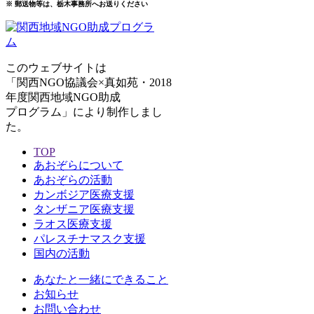
※ 郵送物等は、栃木事務所へお送りください
このウェブサイトは
「関西NGO協議会×真如苑・2018
年度関西地域NGO助成
プログラム」により制作しまし
た。
TOP
あおぞらについて
あおぞらの活動
カンボジア医療支援
タンザニア医療支援
ラオス医療支援
パレスチナマスク支援
国内の活動
あなたと一緒にできること
お知らせ
お問い合わせ