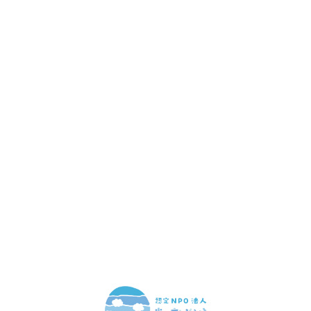
赤ちゃんとお母さんの
「笑顔」をつくる
あなたのご寄付で「涙」を減らし、「笑顔」を増やすことができま
す。
寄付をする
マンスリーサポーターになる