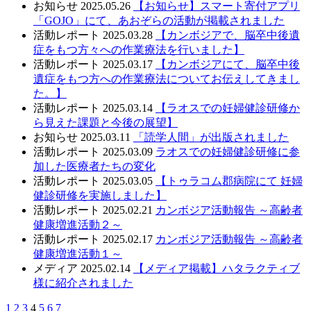
お知らせ
2025.05.26
【お知らせ】スマート寄付アプリ
「GOJO」にて、あおぞらの活動が掲載されました
活動レポート
2025.03.28
【カンボジアで、脳卒中後遺
症をもつ方々への作業療法を行いました】
活動レポート
2025.03.17
【カンボジアにて、脳卒中後
遺症をもつ方への作業療法についてお伝えしてきまし
た。】
活動レポート
2025.03.14
【ラオスでの妊婦健診研修か
ら見えた課題と今後の展望】
お知らせ
2025.03.11
「読学人間」が出版されました
活動レポート
2025.03.09
ラオスでの妊婦健診研修に参
加した医療者たちの変化
活動レポート
2025.03.05
【トゥラコム郡病院にて 妊婦
健診研修を実施しました】
活動レポート
2025.02.21
カンボジア活動報告 ～高齢者
健康増進活動２～
活動レポート
2025.02.17
カンボジア活動報告 ～高齢者
健康増進活動１～
メディア
2025.02.14
【メディア掲載】ハタラクティブ
様に紹介されました
1
2
3
4
5
6
7