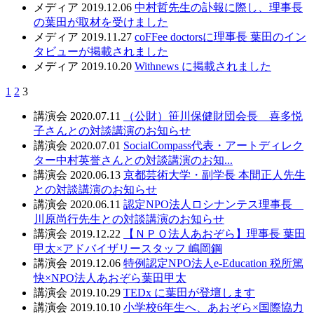
メディア
2019.12.06
中村哲先生の訃報に際し、理事長
の葉田が取材を受けました
メディア
2019.11.27
coFFee doctorsに理事長 葉田のイン
タビューが掲載されました
メディア
2019.10.20
Withnews に掲載されました
1
2
3
講演会
2020.07.11
（公財）笹川保健財団会長 喜多悦
子さんとの対談講演のお知らせ
講演会
2020.07.01
SocialCompass代表・アートディレク
ター中村英誉さんとの対談講演のお知...
講演会
2020.06.13
京都芸術大学・副学長 本間正人先生
との対談講演のお知らせ
講演会
2020.06.11
認定NPO法人ロシナンテス理事長
川原尚行先生との対談講演のお知らせ
講演会
2019.12.22
【ＮＰＯ法人あおぞら】理事長 葉田
甲太×アドバイザリースタッフ 嶋岡鋼
講演会
2019.12.06
特例認定NPO法人e-Education 税所篤
快×NPO法人あおぞら葉田甲太
講演会
2019.10.29
TEDx に葉田が登壇します
講演会
2019.10.10
小学校6年生へ、あおぞら×国際協力