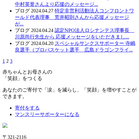
中村英誉さんより応援のメッセージ...
ブログ
2024.04.27
特定非営利活動法人コンフロントワ
ールド代表理事 荒井昭則さんから応援メッセージ
が...
ブログ
2024.04.24
認定NPO法人ロシナンテス理事長
川原尚行先生から 応援メッセージをいただきまし...
ブログ
2024.04.20
スペシャルサンクスサポーター 寺嶋
良選手（プロバスケット選手 広島ドラゴンフライ...
1
2
3
赤ちゃんとお母さんの
「笑顔」をつくる
あなたのご寄付で「涙」を減らし、「笑顔」を増やすことが
できます。
寄付をする
マンスリーサポーターになる
〒321-2116