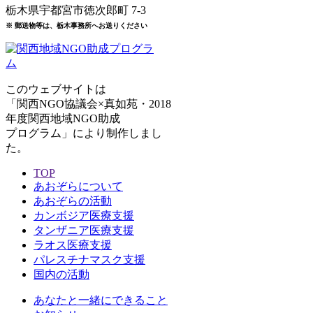
栃木県宇都宮市徳次郎町 7-3
※ 郵送物等は、栃木事務所へお送りください
このウェブサイトは
「関西NGO協議会×真如苑・2018
年度関西地域NGO助成
プログラム」により制作しまし
た。
TOP
あおぞらについて
あおぞらの活動
カンボジア医療支援
タンザニア医療支援
ラオス医療支援
パレスチナマスク支援
国内の活動
あなたと一緒にできること