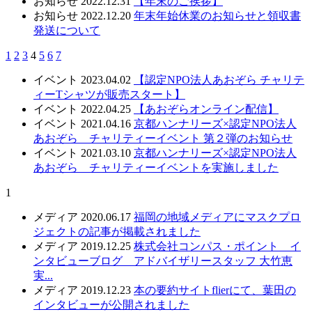
お知らせ
2022.12.31
【年末のご挨拶】
お知らせ
2022.12.20
年末年始休業のお知らせと領収書
発送について
1
2
3
4
5
6
7
イベント
2023.04.02
【認定NPO法人あおぞら チャリテ
ィーTシャツが販売スタート】
イベント
2022.04.25
【あおぞらオンライン配信】
イベント
2021.04.16
京都ハンナリーズ×認定NPO法人
あおぞら チャリティーイベント 第２弾のお知らせ
イベント
2021.03.10
京都ハンナリーズ×認定NPO法人
あおぞら チャリティーイベントを実施しました
1
メディア
2020.06.17
福岡の地域メディアにマスクプロ
ジェクトの記事が掲載されました
メディア
2019.12.25
株式会社コンパス・ポイント イ
ンタビューブログ アドバイザリースタッフ 大竹恵
実...
メディア
2019.12.23
本の要約サイトflierにて、葉田の
インタビューが公開されました