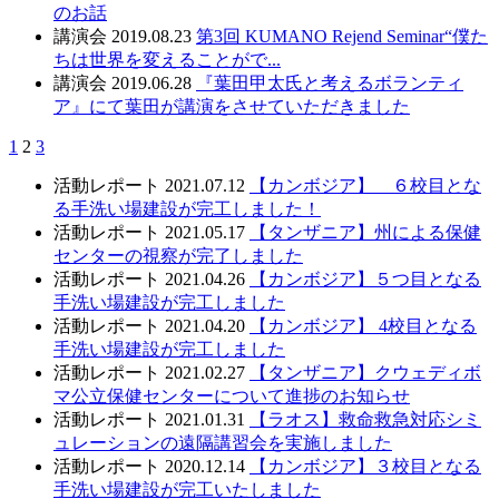
のお話
講演会
2019.08.23
第3回 KUMANO Rejend Seminar“僕た
ちは世界を変えることがで...
講演会
2019.06.28
『葉田甲太氏と考えるボランティ
ア』にて葉田が講演をさせていただきました
1
2
3
活動レポート
2021.07.12
【カンボジア】 ６校目とな
る手洗い場建設が完工しました！
活動レポート
2021.05.17
【タンザニア】州による保健
センターの視察が完了しました
活動レポート
2021.04.26
【カンボジア】５つ目となる
手洗い場建設が完工しました
活動レポート
2021.04.20
【カンボジア】 4校目となる
手洗い場建設が完工しました
活動レポート
2021.02.27
【タンザニア】クウェディボ
マ公立保健センターについて進捗のお知らせ
活動レポート
2021.01.31
【ラオス】救命救急対応シミ
ュレーションの遠隔講習会を実施しました
活動レポート
2020.12.14
【カンボジア】３校目となる
手洗い場建設が完工いたしました