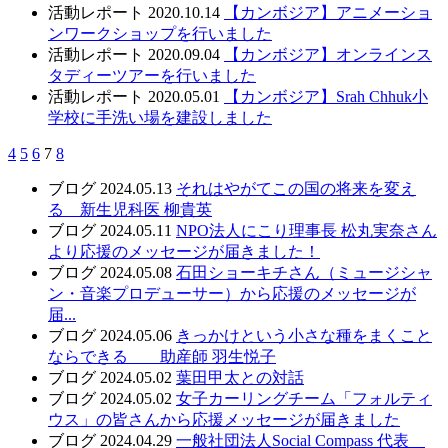
活動レポート
2020.10.14
【カンボジア】アニメーショ
ンワークショップを行いました
活動レポート
2020.09.04
【カンボジア】オンラインス
タディーツアーを行いました
活動レポート
2020.05.01
【カンボジア】Srah Chhuk小
学校に手洗い場を建設しました
4
5
6
7
8
ブログ
2024.05.13
それはやがてこの国の将来を変え
る 新生児科医 柳貴英
ブログ
2024.05.11
NPO法人にこり理事長 松丸実奈さん
より応援のメッセージが届きました！
ブログ
2024.05.08
石田ショーキチさん（ミュージシャ
ン・音楽プロデューサー）から応援のメッセージが
届...
ブログ
2024.05.06
きっかけという小さな種をまくこと
ならできる 助産師 羽生悦子
ブログ
2024.05.02
葉田甲太との対話
ブログ
2024.05.02
女子カーリングチーム「フォルティ
ウス」の皆さんから応援メッセージが届きました
ブログ
2024.04.29
一般社団法人Social Compass 代表