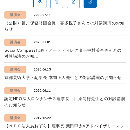
1
2
3
2020.07.11
講演会
（公財）笹川保健財団会長 喜多悦子さんとの対談講演のお知
らせ
2020.07.01
講演会
SocialCompass代表・アートディレクター中村英誉さんとの
対談講演のお知...
2020.06.13
講演会
京都芸術大学・副学長 本間正人先生との対談講演のお知らせ
2020.06.11
講演会
認定NPO法人ロシナンテス理事長 川原尚行先生との対談講演
のお知らせ
2019.12.22
講演会
【ＮＰＯ法人あおぞら】理事長 葉田甲太×アドバイザリースタ