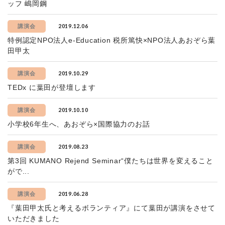
ッフ 嶋岡鋼
2019.12.06
講演会
特例認定NPO法人e-Education 税所篤快×NPO法人あおぞら葉
田甲太
2019.10.29
講演会
TEDx に葉田が登壇します
2019.10.10
講演会
小学校6年生へ、あおぞら×国際協力のお話
2019.08.23
講演会
第3回 KUMANO Rejend Seminar“僕たちは世界を変えること
がで...
2019.06.28
講演会
『葉田甲太氏と考えるボランティア』にて葉田が講演をさせて
いただきました