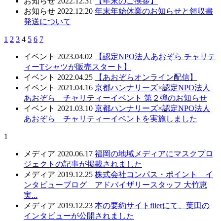
お知らせ
2022.12.31
【年末のご挨拶】
お知らせ
2022.12.20
年末年始休業のお知らせと領収書
発送について
1
2
3
4
5
6
7
イベント
2023.04.02
【認定NPO法人あおぞら チャリテ
ィーTシャツが販売スタート】
イベント
2022.04.25
【あおぞらオンライン配信】
イベント
2021.04.16
京都ハンナリーズ×認定NPO法人
あおぞら チャリティーイベント 第２弾のお知らせ
イベント
2021.03.10
京都ハンナリーズ×認定NPO法人
あおぞら チャリティーイベントを実施しました
1
メディア
2020.06.17
福岡の地域メディアにマスクプロ
ジェクトの記事が掲載されました
メディア
2019.12.25
株式会社コンパス・ポイント イ
ンタビューブログ アドバイザリースタッフ 大竹恵
実...
メディア
2019.12.23
本の要約サイトflierにて、葉田の
インタビューが公開されました