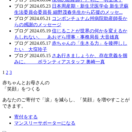
ブログ
2024.05.23
日本周産期・新生児医学会 新生児蘇
生法委員会委員長 細野茂春先生から応援のメッセ...
ブログ
2024.05.21
コンポンチュナム州病院助産師長か
らの感謝のメッセージ
ブログ
2024.05.19
信じることが世界の何かを変えるか
もしれない。 あおぞら理事・事務局長 大音雄真
ブログ
2024.05.17
赤ちゃんの「生きる力」を後押しし
たい 大窪玲子
ブログ
2024.05.15
さあ行きましょうか、存在意義を掴
みに。 ボランティアスタッフ 奥崎一真
1
2
3
赤ちゃんとお母さんの
「笑顔」をつくる
あなたのご寄付で「涙」を減らし、「笑顔」を増やすことが
できます。
寄付をする
マンスリーサポーターになる