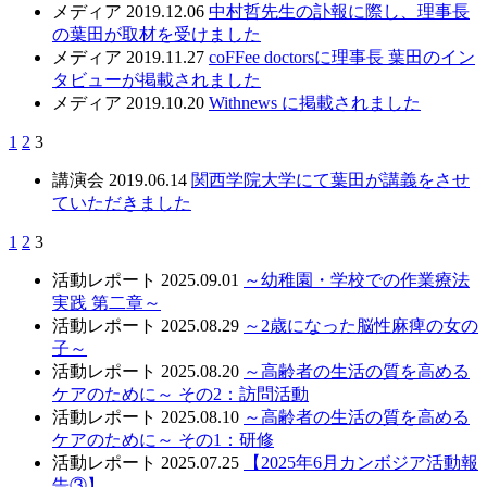
メディア
2019.12.06
中村哲先生の訃報に際し、理事長
の葉田が取材を受けました
メディア
2019.11.27
coFFee doctorsに理事長 葉田のイン
タビューが掲載されました
メディア
2019.10.20
Withnews に掲載されました
1
2
3
講演会
2019.06.14
関西学院大学にて葉田が講義をさせ
ていただきました
1
2
3
活動レポート
2025.09.01
～幼稚園・学校での作業療法
実践 第二章～
活動レポート
2025.08.29
～2歳になった脳性麻痺の女の
子～
活動レポート
2025.08.20
～高齢者の生活の質を高める
ケアのために～ その2：訪問活動
活動レポート
2025.08.10
～高齢者の生活の質を高める
ケアのために～ その1：研修
活動レポート
2025.07.25
【2025年6月カンボジア活動報
告③】