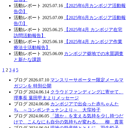
活動レポート
2025.07.16
【2025年6月カンボジア活動報
告②】
活動レポート
2025.07.09
【2025年6月カンボジア活動報
告①】
活動レポート
2025.06.25
【2025年4月 カンボジア在宅
訪問活動報告】
活動レポート
2025.06.18
【2025年4月 カンボジア作業
療法士活動報告】
活動レポート
2025.06.09
カンボジア僻地での水質調査
と新たな課題
1
2
3
4
5
ブログ
2026.07.10
マンスリーサポーター限定メールマ
ガジンを 特別公開
ブログ
2024.06.14
クラウドファンディングに寄せて、
理事長 葉田甲太よりメッセージ
ブログ
2024.06.06
カンボジアで出会った赤ちゃんた
ち ～コンポンチュナンより～ 大窪玲子
ブログ
2024.06.05
「誰か」を支える気持を少し持つだ
けで、こんなにも自分の気持ちが変わる。 柳 貴英
ブログ
2024.06.04
現地の助産師とともに 羽生悦子