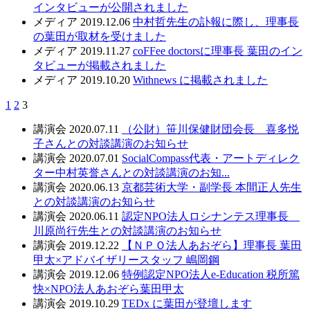
インタビューが公開されました
メディア
2019.12.06
中村哲先生の訃報に際し、理事長
の葉田が取材を受けました
メディア
2019.11.27
coFFee doctorsに理事長 葉田のイン
タビューが掲載されました
メディア
2019.10.20
Withnews に掲載されました
1
2
3
講演会
2020.07.11
（公財）笹川保健財団会長 喜多悦
子さんとの対談講演のお知らせ
講演会
2020.07.01
SocialCompass代表・アートディレク
ター中村英誉さんとの対談講演のお知...
講演会
2020.06.13
京都芸術大学・副学長 本間正人先生
との対談講演のお知らせ
講演会
2020.06.11
認定NPO法人ロシナンテス理事長
川原尚行先生との対談講演のお知らせ
講演会
2019.12.22
【ＮＰＯ法人あおぞら】理事長 葉田
甲太×アドバイザリースタッフ 嶋岡鋼
講演会
2019.12.06
特例認定NPO法人e-Education 税所篤
快×NPO法人あおぞら葉田甲太
講演会
2019.10.29
TEDx に葉田が登壇します