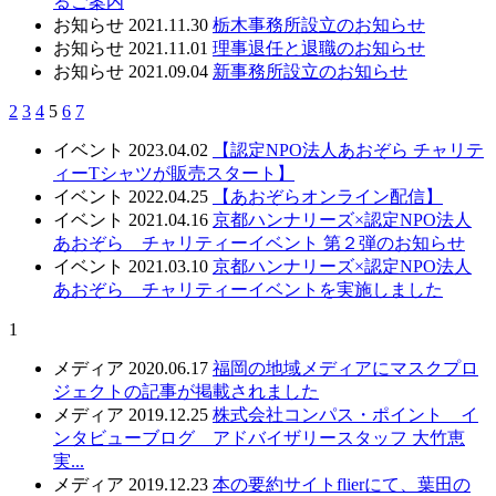
るご案内
お知らせ
2021.11.30
栃木事務所設立のお知らせ
お知らせ
2021.11.01
理事退任と退職のお知らせ
お知らせ
2021.09.04
新事務所設立のお知らせ
2
3
4
5
6
7
イベント
2023.04.02
【認定NPO法人あおぞら チャリテ
ィーTシャツが販売スタート】
イベント
2022.04.25
【あおぞらオンライン配信】
イベント
2021.04.16
京都ハンナリーズ×認定NPO法人
あおぞら チャリティーイベント 第２弾のお知らせ
イベント
2021.03.10
京都ハンナリーズ×認定NPO法人
あおぞら チャリティーイベントを実施しました
1
メディア
2020.06.17
福岡の地域メディアにマスクプロ
ジェクトの記事が掲載されました
メディア
2019.12.25
株式会社コンパス・ポイント イ
ンタビューブログ アドバイザリースタッフ 大竹恵
実...
メディア
2019.12.23
本の要約サイトflierにて、葉田の