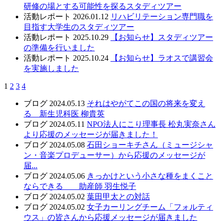
研修の場とする可能性を探るスタディツアー
活動レポート
2026.01.12
リハビリテーション専門職を
目指す大学生のスタディツアー
活動レポート
2025.10.29
【お知らせ】スタディツアー
の準備を行いました
活動レポート
2025.10.24
【お知らせ】ラオスで講習会
を実施しました
1
2
3
4
ブログ
2024.05.13
それはやがてこの国の将来を変え
る 新生児科医 柳貴英
ブログ
2024.05.11
NPO法人にこり理事長 松丸実奈さん
より応援のメッセージが届きました！
ブログ
2024.05.08
石田ショーキチさん（ミュージシャ
ン・音楽プロデューサー）から応援のメッセージが
届...
ブログ
2024.05.06
きっかけという小さな種をまくこと
ならできる 助産師 羽生悦子
ブログ
2024.05.02
葉田甲太との対話
ブログ
2024.05.02
女子カーリングチーム「フォルティ
ウス」の皆さんから応援メッセージが届きました