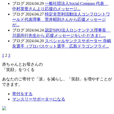
ブログ
2024.04.29
一般社団法人Social Compass 代表
中村英誉さんより応援のメッセージ...
ブログ
2024.04.27
特定非営利活動法人コンフロントワ
ールド代表理事 荒井昭則さんから応援メッセージ
が...
ブログ
2024.04.24
認定NPO法人ロシナンテス理事長
川原尚行先生から 応援メッセージをいただきまし...
ブログ
2024.04.20
スペシャルサンクスサポーター 寺嶋
良選手（プロバスケット選手 広島ドラゴンフライ...
1
2
3
赤ちゃんとお母さんの
「笑顔」をつくる
あなたのご寄付で「涙」を減らし、「笑顔」を増やすことが
できます。
寄付をする
マンスリーサポーターになる