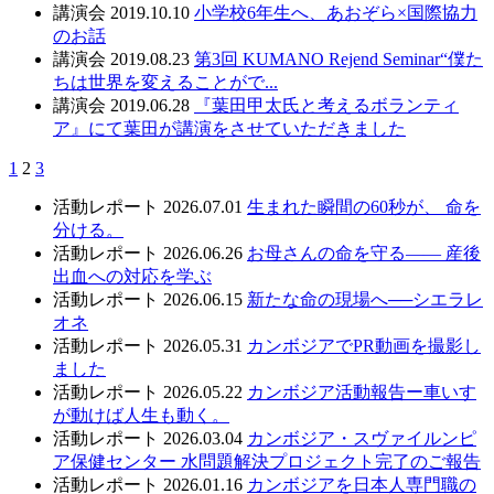
講演会
2019.10.10
小学校6年生へ、あおぞら×国際協力
のお話
講演会
2019.08.23
第3回 KUMANO Rejend Seminar“僕た
ちは世界を変えることがで...
講演会
2019.06.28
『葉田甲太氏と考えるボランティ
ア』にて葉田が講演をさせていただきました
1
2
3
活動レポート
2026.07.01
生まれた瞬間の60秒が、 命を
分ける。
活動レポート
2026.06.26
お母さんの命を守る—— 産後
出血への対応を学ぶ
活動レポート
2026.06.15
新たな命の現場へ──シエラレ
オネ
活動レポート
2026.05.31
カンボジアでPR動画を撮影し
ました
活動レポート
2026.05.22
カンボジア活動報告ー車いす
が動けば人生も動く。
活動レポート
2026.03.04
カンボジア・スヴァイルンピ
ア保健センター 水問題解決プロジェクト完了のご報告
活動レポート
2026.01.16
カンボジアを日本人専門職の