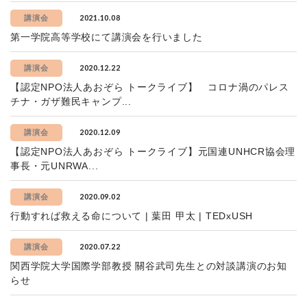
2021.10.08
講演会
第一学院高等学校にて講演会を行いました
2020.12.22
講演会
【認定NPO法人あおぞら トークライブ】 コロナ渦のパレス
チナ・ガザ難民キャンプ...
2020.12.09
講演会
【認定NPO法人あおぞら トークライブ】元国連UNHCR協会理
事長・元UNRWA...
2020.09.02
講演会
行動すれば救える命について | 葉田 甲太 | TEDxUSH
2020.07.22
講演会
関西学院大学国際学部教授 關谷武司先生との対談講演のお知
らせ