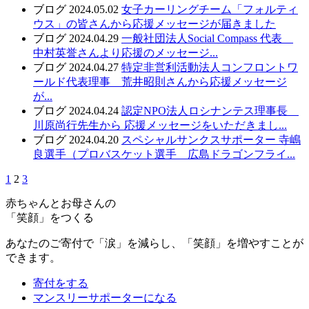
ブログ
2024.05.02
女子カーリングチーム「フォルティ
ウス」の皆さんから応援メッセージが届きました
ブログ
2024.04.29
一般社団法人Social Compass 代表
中村英誉さんより応援のメッセージ...
ブログ
2024.04.27
特定非営利活動法人コンフロントワ
ールド代表理事 荒井昭則さんから応援メッセージ
が...
ブログ
2024.04.24
認定NPO法人ロシナンテス理事長
川原尚行先生から 応援メッセージをいただきまし...
ブログ
2024.04.20
スペシャルサンクスサポーター 寺嶋
良選手（プロバスケット選手 広島ドラゴンフライ...
1
2
3
赤ちゃんとお母さんの
「笑顔」をつくる
あなたのご寄付で「涙」を減らし、「笑顔」を増やすことが
できます。
寄付をする
マンスリーサポーターになる