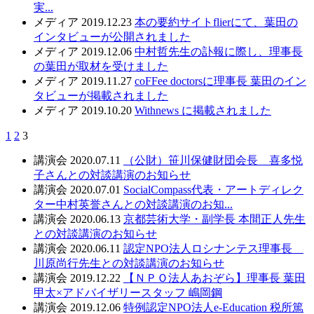
実...
メディア
2019.12.23
本の要約サイトflierにて、葉田の
インタビューが公開されました
メディア
2019.12.06
中村哲先生の訃報に際し、理事長
の葉田が取材を受けました
メディア
2019.11.27
coFFee doctorsに理事長 葉田のイン
タビューが掲載されました
メディア
2019.10.20
Withnews に掲載されました
1
2
3
講演会
2020.07.11
（公財）笹川保健財団会長 喜多悦
子さんとの対談講演のお知らせ
講演会
2020.07.01
SocialCompass代表・アートディレク
ター中村英誉さんとの対談講演のお知...
講演会
2020.06.13
京都芸術大学・副学長 本間正人先生
との対談講演のお知らせ
講演会
2020.06.11
認定NPO法人ロシナンテス理事長
川原尚行先生との対談講演のお知らせ
講演会
2019.12.22
【ＮＰＯ法人あおぞら】理事長 葉田
甲太×アドバイザリースタッフ 嶋岡鋼
講演会
2019.12.06
特例認定NPO法人e-Education 税所篤