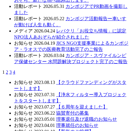
おぞら、新たな地へ踏み出します。
活動レポート
2026.05.31
カンボジアでPR動画を撮影し
ました
活動レポート
2026.05.22
カンボジア活動報告ー車いす
が動けば人生も動く。
メディア
2026.04.24
レバクリ「お役立ち情報」に認定
NPO法人あおぞらが紹介されました
お知らせ
2026.04.19
JICS NGO支援事業によるカンボジ
ア・ラオスでの医療教育活動完了のご報告
活動レポート
2026.03.04
カンボジア・スヴァイルンピ
ア保健センター 水問題解決プロジェクト完了のご報告
1
2
3
4
お知らせ
2023.08.13
【クラウドファンディングがスタ
ートします】
お知らせ
2023.07.31
【浄水フィルター導入プロジェク
トをスタートします】
お知らせ
2023.07.27
【６周年を迎えました】
お知らせ
2023.06.22
協賛寄付の募集
お知らせ
2023.05.01
理事退任及び退職のお知らせ
お知らせ
2023.04.01
理事就任のお知らせ