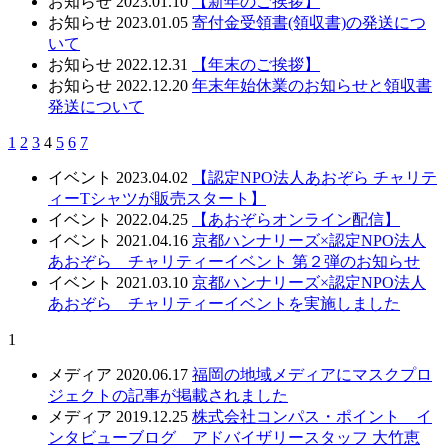
お知らせ
2023.01.10
【新年のご挨拶】
お知らせ
2023.01.05
寄付金受領書(領収書)の発送につ
いて
お知らせ
2022.12.31
【年末のご挨拶】
お知らせ
2022.12.20
年末年始休業のお知らせと領収書
発送について
1
2
3
4
5
6
7
イベント
2023.04.02
【認定NPO法人あおぞら チャリテ
ィーTシャツが販売スタート】
イベント
2022.04.25
【あおぞらオンライン配信】
イベント
2021.04.16
京都ハンナリーズ×認定NPO法人
あおぞら チャリティーイベント 第２弾のお知らせ
イベント
2021.03.10
京都ハンナリーズ×認定NPO法人
あおぞら チャリティーイベントを実施しました
1
メディア
2020.06.17
福岡の地域メディアにマスクプロ
ジェクトの記事が掲載されました
メディア
2019.12.25
株式会社コンパス・ポイント イ
ンタビューブログ アドバイザリースタッフ 大竹恵