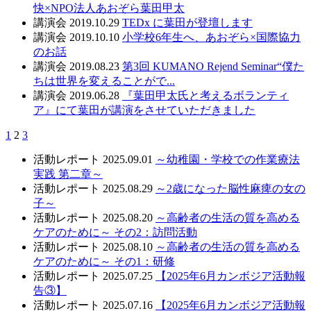
快×NPO法人あおぞら葉田甲太
講演会
2019.10.29
TEDx に葉田が登壇します
講演会
2019.10.10
小学校6年生へ、あおぞら×国際協力
のお話
講演会
2019.08.23
第3回 KUMANO Rejend Seminar“僕た
ちは世界を変えることがで...
講演会
2019.06.28
『葉田甲太氏と考えるボランティ
ア』にて葉田が講演をさせていただきました
1
2
3
活動レポート
2025.09.01
～幼稚園・学校での作業療法
実践 第二章～
活動レポート
2025.08.29
～2歳になった脳性麻痺の女の
子～
活動レポート
2025.08.20
～高齢者の生活の質を高める
ケアのために～ その2：訪問活動
活動レポート
2025.08.10
～高齢者の生活の質を高める
ケアのために～ その1：研修
活動レポート
2025.07.25
【2025年6月カンボジア活動報
告③】
活動レポート
2025.07.16
【2025年6月カンボジア活動報