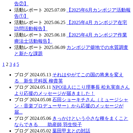
告②】
活動レポート
2025.07.09
【2025年6月カンボジア活動報
告①】
活動レポート
2025.06.25
【2025年4月 カンボジア在宅
訪問活動報告】
活動レポート
2025.06.18
【2025年4月 カンボジア作業
療法士活動報告】
活動レポート
2025.06.09
カンボジア僻地での水質調査
と新たな課題
1
2
3
4
5
ブログ
2024.05.13
それはやがてこの国の将来を変え
る 新生児科医 柳貴英
ブログ
2024.05.11
NPO法人にこり理事長 松丸実奈さん
より応援のメッセージが届きました！
ブログ
2024.05.08
石田ショーキチさん（ミュージシャ
ン・音楽プロデューサー）から応援のメッセージが
届...
ブログ
2024.05.06
きっかけという小さな種をまくこと
ならできる 助産師 羽生悦子
ブログ
2024.05.02
葉田甲太との対話