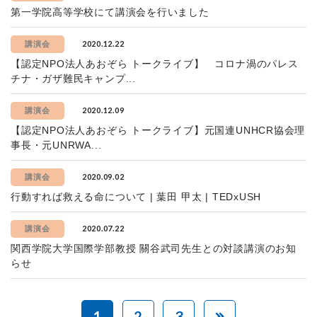
第一学院高等学校にて講演会を行いました
2020.12.22
講演会
【認定NPO法人あおぞら トークライブ】 コロナ渦のパレス
チナ・ガザ難民キャンプ...
2020.12.09
講演会
【認定NPO法人あおぞら トークライブ】元国連UNHCR協会理
事長・元UNRWA...
2020.09.02
講演会
行動すれば救える命について | 葉田 甲太 | TEDxUSH
2020.07.22
講演会
関西学院大学国際学部教授 關谷武司先生との対談講演のお知
らせ
1
2
3