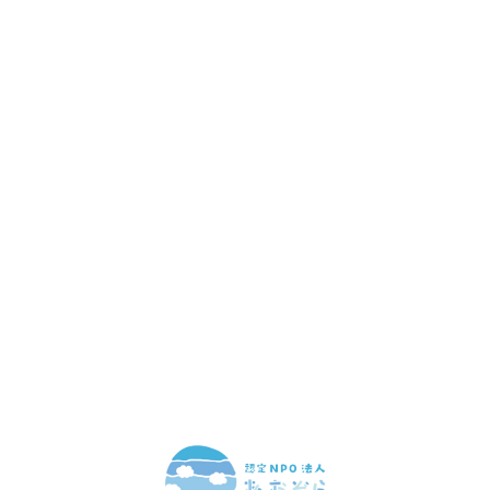
赤ちゃんとお母さんの
「笑顔」をつくる
あなたのご寄付で「涙」を減らし、「笑顔」を増やすことができま
す。
寄付をする
マンスリーサポーターになる