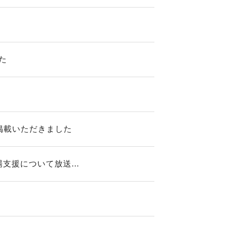
た
掲載いただきました
援について放送...