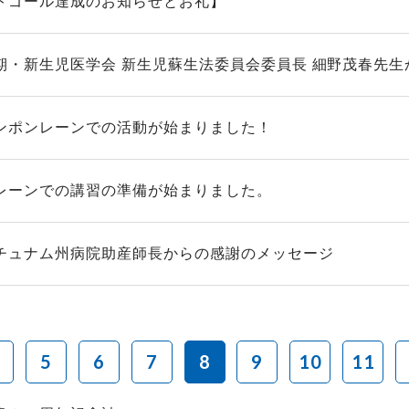
トゴール達成のお知らせとお礼】
期・新生児医学会 新生児蘇生法委員会委員長 細野茂春先生か
ンポンレーンでの活動が始まりました！
レーンでの講習の準備が始まりました。
チュナム州病院助産師長からの感謝のメッセージ
5
6
7
8
9
10
11