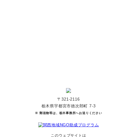
あなたのご寄付で「涙」を減らし、「笑顔」を増やすことができま
す。
寄付をする
マンスリーサポーターになる
〒321-2116
栃木県宇都宮市徳次郎町 7-3
※ 郵送物等は、栃木事務所へお送りください
このウェブサイトは