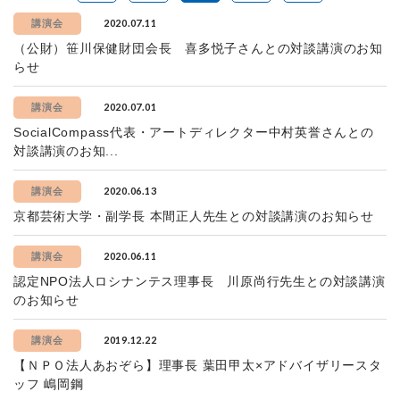
2020.07.11
講演会
（公財）笹川保健財団会長 喜多悦子さんとの対談講演のお知
らせ
2020.07.01
講演会
SocialCompass代表・アートディレクター中村英誉さんとの
対談講演のお知...
2020.06.13
講演会
京都芸術大学・副学長 本間正人先生との対談講演のお知らせ
2020.06.11
講演会
認定NPO法人ロシナンテス理事長 川原尚行先生との対談講演
のお知らせ
2019.12.22
講演会
【ＮＰＯ法人あおぞら】理事長 葉田甲太×アドバイザリースタ
ッフ 嶋岡鋼