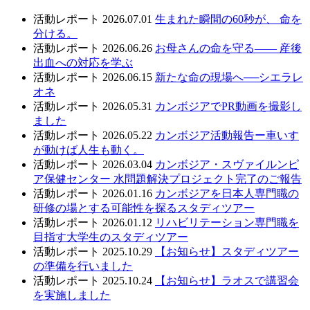
活動レポート
2026.07.01
生まれた瞬間の60秒が、 命を
分ける。
活動レポート
2026.06.26
お母さんの命を守る—— 産後
出血への対応を学ぶ
活動レポート
2026.06.15
新たな命の現場へ──シエラレ
オネ
活動レポート
2026.05.31
カンボジアでPR動画を撮影し
ました
活動レポート
2026.05.22
カンボジア活動報告ー車いす
が動けば人生も動く。
活動レポート
2026.03.04
カンボジア・スヴァイルンピ
ア保健センター 水問題解決プロジェクト完了のご報告
活動レポート
2026.01.16
カンボジアを日本人専門職の
研修の場とする可能性を探るスタディツアー
活動レポート
2026.01.12
リハビリテーション専門職を
目指す大学生のスタディツアー
活動レポート
2025.10.29
【お知らせ】スタディツアー
の準備を行いました
活動レポート
2025.10.24
【お知らせ】ラオスで講習会
を実施しました