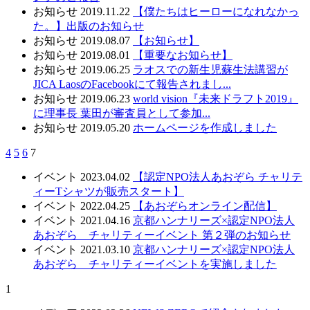
お知らせ
2019.11.22
【僕たちはヒーローになれなかっ
た。】出版のお知らせ
お知らせ
2019.08.07
【お知らせ】
お知らせ
2019.08.01
【重要なお知らせ】
お知らせ
2019.06.25
ラオスでの新生児蘇生法講習が
JICA LaosのFacebookにて報告されまし...
お知らせ
2019.06.23
world vision『未来ドラフト2019』
に理事長 葉田が審査員として参加...
お知らせ
2019.05.20
ホームページを作成しました
4
5
6
7
イベント
2023.04.02
【認定NPO法人あおぞら チャリテ
ィーTシャツが販売スタート】
イベント
2022.04.25
【あおぞらオンライン配信】
イベント
2021.04.16
京都ハンナリーズ×認定NPO法人
あおぞら チャリティーイベント 第２弾のお知らせ
イベント
2021.03.10
京都ハンナリーズ×認定NPO法人
あおぞら チャリティーイベントを実施しました
1