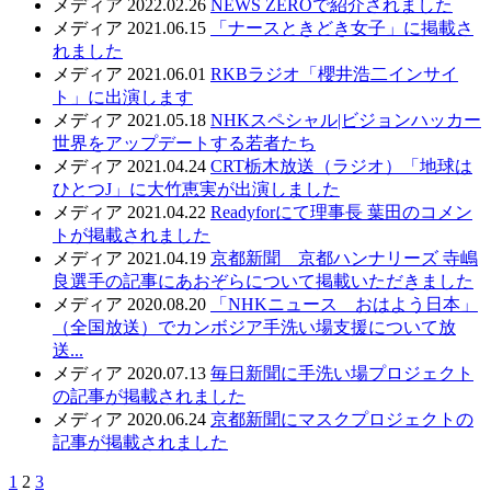
メディア
2022.02.26
NEWS ZEROで紹介されました
メディア
2021.06.15
「ナースときどき女子」に掲載さ
れました
メディア
2021.06.01
RKBラジオ「櫻井浩二インサイ
ト」に出演します
メディア
2021.05.18
NHKスペシャル|ビジョンハッカー
世界をアップデートする若者たち
メディア
2021.04.24
CRT栃木放送（ラジオ）「地球は
ひとつJ」に大竹恵実が出演しました
メディア
2021.04.22
Readyforにて理事長 葉田のコメン
トが掲載されました
メディア
2021.04.19
京都新聞 京都ハンナリーズ 寺嶋
良選手の記事にあおぞらについて掲載いただきました
メディア
2020.08.20
「NHKニュース おはよう日本」
（全国放送）でカンボジア手洗い場支援について放
送...
メディア
2020.07.13
毎日新聞に手洗い場プロジェクト
の記事が掲載されました
メディア
2020.06.24
京都新聞にマスクプロジェクトの
記事が掲載されました
1
2
3