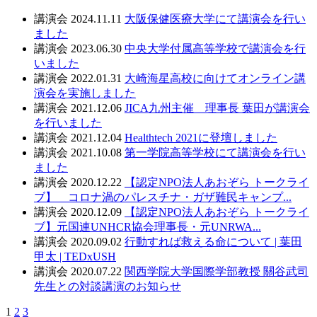
講演会
2024.11.11
大阪保健医療大学にて講演会を行い
ました
講演会
2023.06.30
中央大学付属高等学校で講演会を行
いました
講演会
2022.01.31
大崎海星高校に向けてオンライン講
演会を実施しました
講演会
2021.12.06
JICA九州主催 理事長 葉田が講演会
を行いました
講演会
2021.12.04
Healthtech 2021に登壇しました
講演会
2021.10.08
第一学院高等学校にて講演会を行い
ました
講演会
2020.12.22
【認定NPO法人あおぞら トークライ
ブ】 コロナ渦のパレスチナ・ガザ難民キャンプ...
講演会
2020.12.09
【認定NPO法人あおぞら トークライ
ブ】元国連UNHCR協会理事長・元UNRWA...
講演会
2020.09.02
行動すれば救える命について | 葉田
甲太 | TEDxUSH
講演会
2020.07.22
関西学院大学国際学部教授 關谷武司
先生との対談講演のお知らせ
1
2
3