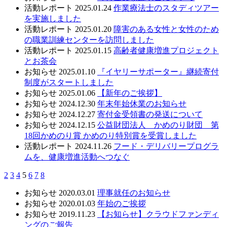
活動レポート
2025.01.24
作業療法士のスタディツアー
を実施しました
活動レポート
2025.01.20
障害のある女性と女性のため
の職業訓練センターを訪問しました
活動レポート
2025.01.15
高齢者健康増進プロジェクト
とお茶会
お知らせ
2025.01.10
『イヤリーサポーター』継続寄付
制度がスタートしました
お知らせ
2025.01.06
【新年のご挨拶】
お知らせ
2024.12.30
年末年始休業のお知らせ
お知らせ
2024.12.27
寄付金受領書の発送について
お知らせ
2024.12.15
公益財団法人 かめのり財団 第
18回かめのり賞 かめのり特別賞を受賞しました
活動レポート
2024.11.26
フード・デリバリープログラ
ムを、健康増進活動へつなぐ
2
3
4
5
6
7
8
お知らせ
2020.03.01
理事就任のお知らせ
お知らせ
2020.01.03
年始のご挨拶
お知らせ
2019.11.23
【お知らせ】クラウドファンディ
ングのご報告