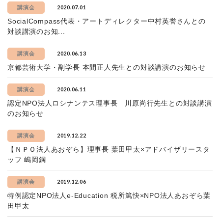
2020.07.01
講演会
SocialCompass代表・アートディレクター中村英誉さんとの
対談講演のお知...
2020.06.13
講演会
京都芸術大学・副学長 本間正人先生との対談講演のお知らせ
2020.06.11
講演会
認定NPO法人ロシナンテス理事長 川原尚行先生との対談講演
のお知らせ
2019.12.22
講演会
【ＮＰＯ法人あおぞら】理事長 葉田甲太×アドバイザリースタ
ッフ 嶋岡鋼
2019.12.06
講演会
特例認定NPO法人e-Education 税所篤快×NPO法人あおぞら葉
田甲太