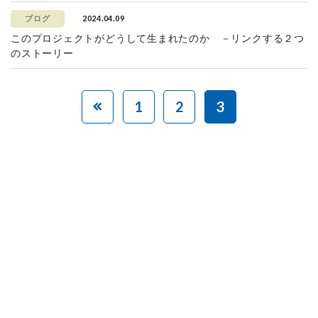
2024.04.09
ブログ
このプロジェクトがどうして生まれたのか －リンクする２つ
のストーリー
1
2
3
赤ちゃんとお母さんの
「笑顔」をつくる
あなたのご寄付で「涙」を減らし、「笑顔」を増やすことができま
す。