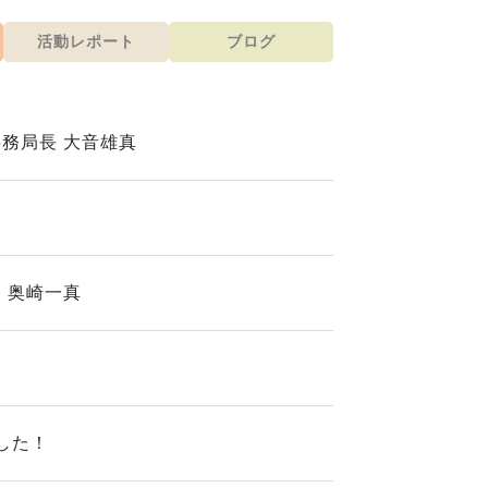
活動レポート
ブログ
務局長 大音雄真
 奥崎一真
した！