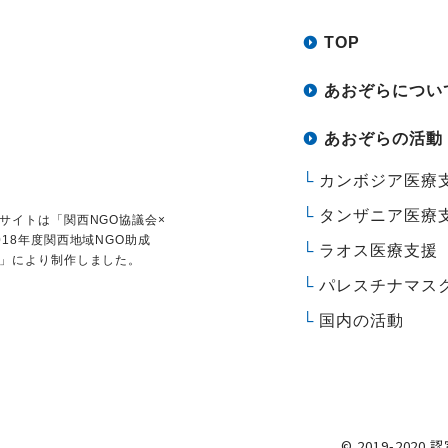
TOP
あおぞらについ
あおぞらの活動
カンボジア医療
タンザニア医療
サイトは
「関西NGO協議会×
018年度関西地域NGO助成
ラオス医療支援
」により制作しました。
パレスチナマス
国内の活動
© 2019-2020 