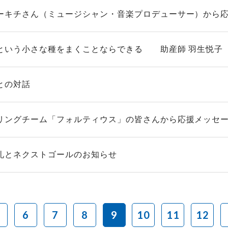
ーキチさん（ミュージシャン・音楽プロデューサー）から応援
という小さな種をまくことならできる 助産師 羽生悦子
との対話
リングチーム「フォルティウス」の皆さんから応援メッセ
礼とネクストゴールのお知らせ
6
7
8
9
10
11
12