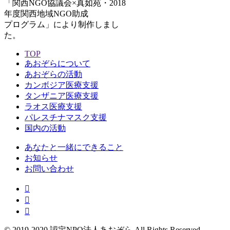
「関西NGO協議会×真如苑・2018
年度関西地域NGO助成
プログラム」により制作しまし
た。
TOP
あおぞらについて
あおぞらの活動
カンボジア医療支援
タンザニア医療支援
ラオス医療支援
パレスチナマスク支援
国内の活動
あなたと一緒にできること
お知らせ
お問い合わせ
© 2019-2020 認定NPO法人あおぞら All Rights Reserved.