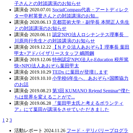
子さんとの対談講演のお知らせ
講演会
2020.07.01
SocialCompass代表・アートディレク
ター中村英誉さんとの対談講演のお知...
講演会
2020.06.13
京都芸術大学・副学長 本間正人先生
との対談講演のお知らせ
講演会
2020.06.11
認定NPO法人ロシナンテス理事長
川原尚行先生との対談講演のお知らせ
講演会
2019.12.22
【ＮＰＯ法人あおぞら】理事長 葉田
甲太×アドバイザリースタッフ 嶋岡鋼
講演会
2019.12.06
特例認定NPO法人e-Education 税所篤
快×NPO法人あおぞら葉田甲太
講演会
2019.10.29
TEDx に葉田が登壇します
講演会
2019.10.10
小学校6年生へ、あおぞら×国際協力
のお話
講演会
2019.08.23
第3回 KUMANO Rejend Seminar“僕た
ちは世界を変えることがで...
講演会
2019.06.28
『葉田甲太氏と考えるボランティ
ア』にて葉田が講演をさせていただきました
1
2
3
活動レポート
2024.11.26
フード・デリバリープログラ