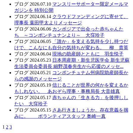
ブログ
2026.07.10
マンスリーサポーター限定メールマ
ガジンを 特別公開
ブログ
2024.06.14
クラウドファンディングに寄せて、
理事長 葉田甲太よりメッセージ
ブログ
2024.06.06
カンボジアで出会った赤ちゃんた
ち ～コンポンチュナンより～ 大窪玲子
ブログ
2024.06.05
「誰か」を支える気持を少し持つだ
けで、こんなにも自分の気持ちが変わる。 柳 貴英
ブログ
2024.06.04
現地の助産師とともに 羽生悦子
ブログ
2024.05.23
日本周産期・新生児医学会 新生児蘇
生法委員会委員長 細野茂春先生から応援のメッセ...
ブログ
2024.05.21
コンポンチュナム州病院助産師長か
らの感謝のメッセージ
ブログ
2024.05.19
信じることが世界の何かを変えるか
もしれない。 あおぞら理事・事務局長 大音雄真
ブログ
2024.05.17
赤ちゃんの「生きる力」を後押しし
たい 大窪玲子
ブログ
2024.05.15
さあ行きましょうか、存在意義を掴
みに。 ボランティアスタッフ 奥崎一真
1
2
3