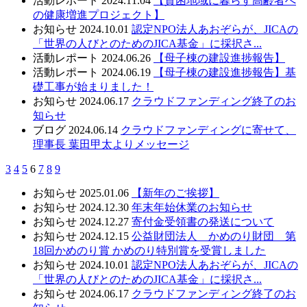
活動レポート
2024.11.04
【貧困地域に暮らす高齢者へ
の健康増進プロジェクト】
お知らせ
2024.10.01
認定NPO法人あおぞらが、JICAの
「世界の人びとのためのJICA基金」に採択さ...
活動レポート
2024.06.26
【母子棟の建設進捗報告】
活動レポート
2024.06.19
【母子棟の建設進捗報告】基
礎工事が始まりました！
お知らせ
2024.06.17
クラウドファンディング終了のお
知らせ
ブログ
2024.06.14
クラウドファンディングに寄せて、
理事長 葉田甲太よりメッセージ
3
4
5
6
7
8
9
お知らせ
2025.01.06
【新年のご挨拶】
お知らせ
2024.12.30
年末年始休業のお知らせ
お知らせ
2024.12.27
寄付金受領書の発送について
お知らせ
2024.12.15
公益財団法人 かめのり財団 第
18回かめのり賞 かめのり特別賞を受賞しました
お知らせ
2024.10.01
認定NPO法人あおぞらが、JICAの
「世界の人びとのためのJICA基金」に採択さ...
お知らせ
2024.06.17
クラウドファンディング終了のお