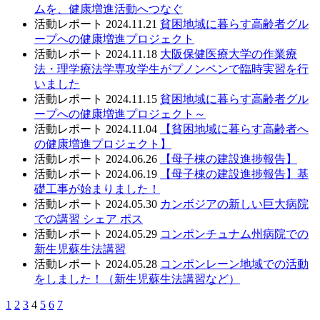
ムを、健康増進活動へつなぐ
活動レポート
2024.11.21
貧困地域に暮らす高齢者グル
ープへの健康増進プロジェクト
活動レポート
2024.11.18
大阪保健医療大学の作業療
法・理学療法学専攻学生がプノンペンで臨時実習を行
いました
活動レポート
2024.11.15
貧困地域に暮らす高齢者グル
ープへの健康増進プロジェクト～
活動レポート
2024.11.04
【貧困地域に暮らす高齢者へ
の健康増進プロジェクト】
活動レポート
2024.06.26
【母子棟の建設進捗報告】
活動レポート
2024.06.19
【母子棟の建設進捗報告】基
礎工事が始まりました！
活動レポート
2024.05.30
カンボジアの新しい巨大病院
での講習 シェア ポス
活動レポート
2024.05.29
コンポンチュナム州病院での
新生児蘇生法講習
活動レポート
2024.05.28
コンポンレーン地域での活動
をしました！（新生児蘇生法講習など）
1
2
3
4
5
6
7