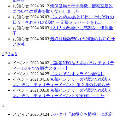
知らせ
お知らせ
2024.06.12
州保健局と母子待機・観察室建設
についての覚書を取り交わしました
お知らせ
2024.06.03
【あと48人/あと13日】それぞれの
日々・それぞれの活動 ー 応援メッセージをも...
お知らせ
2024.06.03
1人1人の出会いに感謝を 伊沢雛
子
お知らせ
2024.06.03
最終目標額550万円到達のお知らせ
とお礼
1
2
3
4
5
イベント
2023.04.02
【認定NPO法人あおぞら チャリテ
ィーTシャツが販売スタート】
イベント
2022.04.25
【あおぞらオンライン配信】
イベント
2021.04.16
京都ハンナリーズ×認定NPO法人
あおぞら チャリティーイベント 第２弾のお知らせ
イベント
2021.03.10
京都ハンナリーズ×認定NPO法人
あおぞら チャリティーイベントを実施しました
1
メディア
2026.04.24
レバクリ「お役立ち情報」に認定