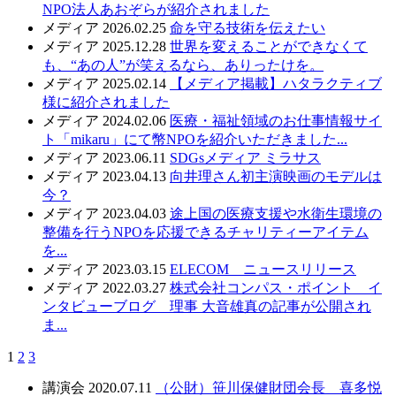
NPO法人あおぞらが紹介されました
メディア
2026.02.25
命を守る技術を伝えたい
メディア
2025.12.28
世界を変えることができなくて
も、“あの人”が笑えるなら、ありったけを。
メディア
2025.02.14
【メディア掲載】ハタラクティブ
様に紹介されました
メディア
2024.02.06
医療・福祉領域のお仕事情報サイ
ト「mikaru」にて幣NPOを紹介いただきました...
メディア
2023.06.11
SDGsメディア ミラサス
メディア
2023.04.13
向井理さん初主演映画のモデルは
今？
メディア
2023.04.03
途上国の医療支援や水衛生環境の
整備を行うNPOを応援できるチャリティーアイテム
を...
メディア
2023.03.15
ELECOM ニュースリリース
メディア
2022.03.27
株式会社コンパス・ポイント イ
ンタビューブログ 理事 大音雄真の記事が公開され
ま...
1
2
3
講演会
2020.07.11
（公財）笹川保健財団会長 喜多悦