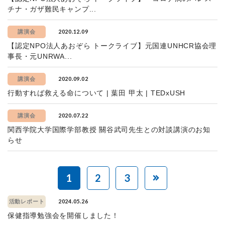
チナ・ガザ難民キャンプ...
2020.12.09
講演会
【認定NPO法人あおぞら トークライブ】元国連UNHCR協会理
事長・元UNRWA...
2020.09.02
講演会
行動すれば救える命について | 葉田 甲太 | TEDxUSH
2020.07.22
講演会
関西学院大学国際学部教授 關谷武司先生との対談講演のお知
らせ
1
2
3
2024.05.26
活動レポート
保健指導勉強会を開催しました！