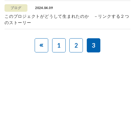
2024.04.09
ブログ
このプロジェクトがどうして生まれたのか －リンクする２つ
のストーリー
1
2
3
赤ちゃんとお母さんの
「笑顔」をつくる
あなたのご寄付で「涙」を減らし、「笑顔」を増やすことができま
す。