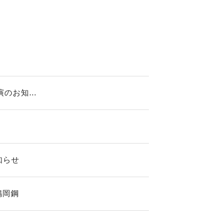
のお知...
知らせ
嶋岡鋼