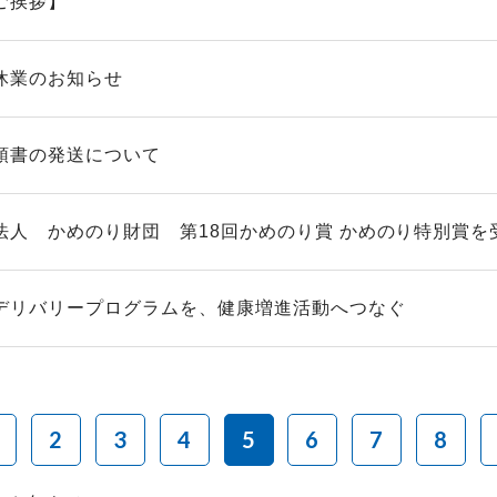
ご挨拶】
休業のお知らせ
領書の発送について
法人 かめのり財団 第18回かめのり賞 かめのり特別賞を
デリバリープログラムを、健康増進活動へつなぐ
2
3
4
5
6
7
8