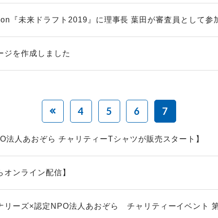
 vision『未来ドラフト2019』に理事長 葉田が審査員として参加.
ージを作成しました
4
5
6
7
PO法人あおぞら チャリティーTシャツが販売スタート】
らオンライン配信】
ナリーズ×認定NPO法人あおぞら チャリティーイベント 