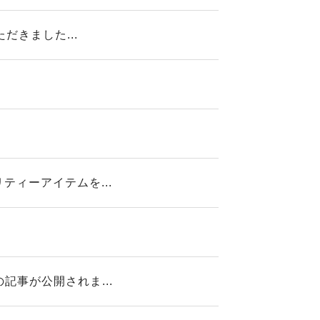
だきました...
ィーアイテムを...
事が公開されま...