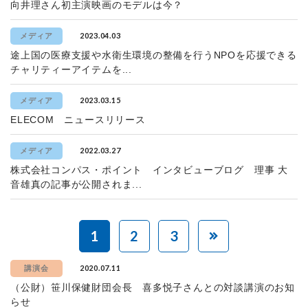
向井理さん初主演映画のモデルは今？
2023.04.03
メディア
途上国の医療支援や水衛生環境の整備を行うNPOを応援できる
チャリティーアイテムを...
2023.03.15
メディア
ELECOM ニュースリリース
2022.03.27
メディア
株式会社コンパス・ポイント インタビューブログ 理事 大
音雄真の記事が公開されま...
1
2
3
2020.07.11
講演会
（公財）笹川保健財団会長 喜多悦子さんとの対談講演のお知
らせ