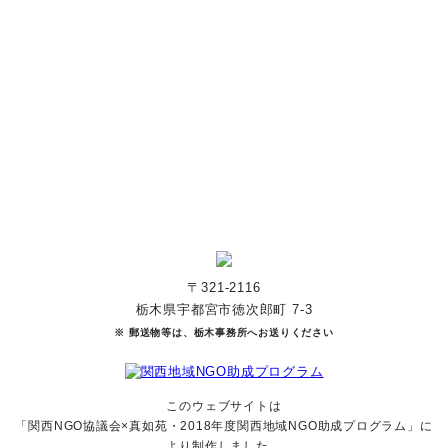
す。
寄付をする
マンスリーサポーターになる
〒321-2116
栃木県宇都宮市徳次郎町 7-3
※ 郵送物等は、栃木事務所へお送りください
このウェブサイトは
「関西NGO協議会×真如苑・2018年度関西地域NGO助成
プログラム」に
より制作しました。