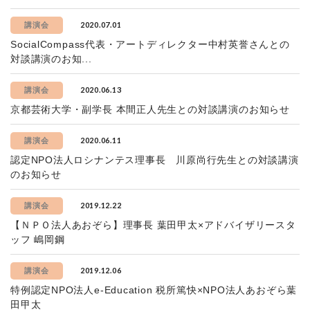
2020.07.01
講演会
SocialCompass代表・アートディレクター中村英誉さんとの
対談講演のお知...
2020.06.13
講演会
京都芸術大学・副学長 本間正人先生との対談講演のお知らせ
2020.06.11
講演会
認定NPO法人ロシナンテス理事長 川原尚行先生との対談講演
のお知らせ
2019.12.22
講演会
【ＮＰＯ法人あおぞら】理事長 葉田甲太×アドバイザリースタ
ッフ 嶋岡鋼
2019.12.06
講演会
特例認定NPO法人e-Education 税所篤快×NPO法人あおぞら葉
田甲太