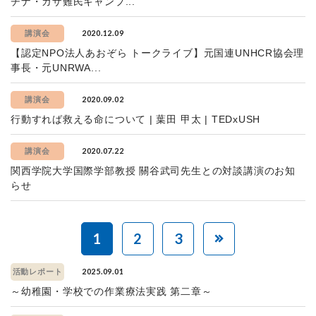
チナ・ガザ難民キャンプ...
2020.12.09
講演会
【認定NPO法人あおぞら トークライブ】元国連UNHCR協会理
事長・元UNRWA...
2020.09.02
講演会
行動すれば救える命について | 葉田 甲太 | TEDxUSH
2020.07.22
講演会
関西学院大学国際学部教授 關谷武司先生との対談講演のお知
らせ
1
2
3
2025.09.01
活動レポート
～幼稚園・学校での作業療法実践 第二章～