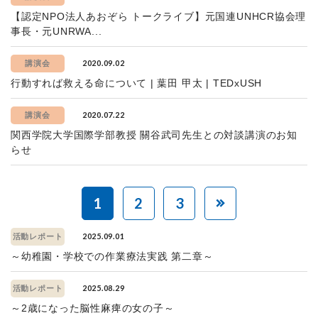
【認定NPO法人あおぞら トークライブ】元国連UNHCR協会理
事長・元UNRWA...
2020.09.02
講演会
行動すれば救える命について | 葉田 甲太 | TEDxUSH
2020.07.22
講演会
関西学院大学国際学部教授 關谷武司先生との対談講演のお知
らせ
1
2
3
2025.09.01
活動レポート
～幼稚園・学校での作業療法実践 第二章～
2025.08.29
活動レポート
～2歳になった脳性麻痺の女の子～