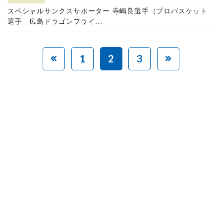
スペシャルサンクスサポーター 寺嶋良選手（プロバスケット
選手 広島ドラゴンフライ...
1
2
3
赤ちゃんとお母さんの
「笑顔」をつくる
あなたのご寄付で「涙」を減らし、「笑顔」を増やすことができま
す。
寄付をする