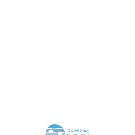
赤ちゃんとお母さんの
「笑顔」をつくる
あなたのご寄付で「涙」を減らし、「笑顔」を増やすことができま
す。
寄付をする
マンスリーサポーターになる