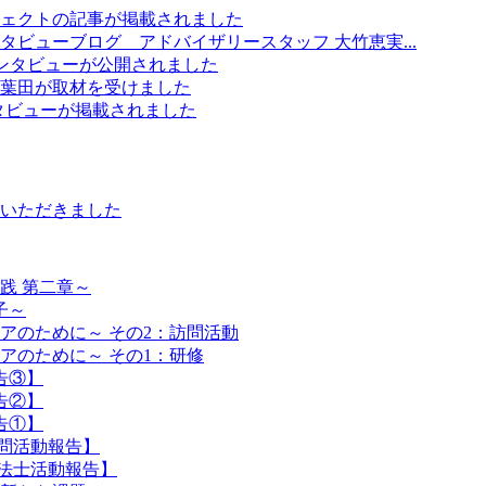
ェクトの記事が掲載されました
ビューブログ アドバイザリースタッフ 大竹恵実...
のインタビューが公開されました
葉田が取材を受けました
のインタビューが掲載されました
いただきました
践 第二章～
子～
アのために～ その2：訪問活動
アのために～ その1：研修
告③】
告②】
告①】
訪問活動報告】
療法士活動報告】