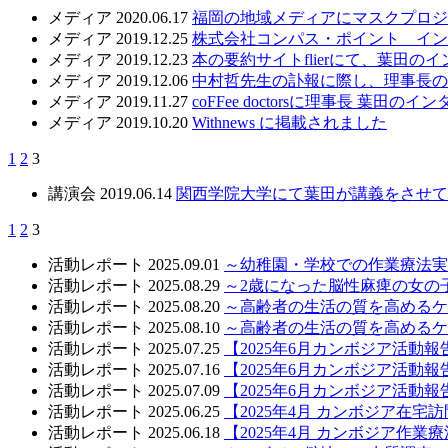
メディア
2020.06.17
福岡の地域メディアにマスクプロジ
メディア
2019.12.25
株式会社コンパス・ポイント インタ
メディア
2019.12.23
本の要約サイトflierにて、葉田
メディア
2019.12.06
中村哲先生の訃報に際し、理事長の
メディア
2019.11.27
coFFee doctorsに理事長 葉田
メディア
2019.10.20
Withnews に掲載されました
1
2
3
講演会
2019.06.14
関西学院大学にて葉田が講義をさせて
1
2
3
活動レポート
2025.09.01
～幼稚園・学校での作業療法実
活動レポート
2025.08.29
～2歳になった脳性麻痺の女の
活動レポート
2025.08.20
～高齢者の生活の質を高めるケ
活動レポート
2025.08.10
～高齢者の生活の質を高めるケ
活動レポート
2025.07.25
【2025年6月カンボジア活動報
活動レポート
2025.07.16
【2025年6月カンボジア活動報
活動レポート
2025.07.09
【2025年6月カンボジア活動報
活動レポート
2025.06.25
【2025年4月 カンボジア在宅
活動レポート
2025.06.18
【2025年4月 カンボジア作業