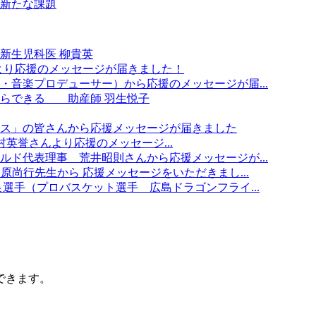
新たな課題
新生児科医 柳貴英
んより応援のメッセージが届きました！
・音楽プロデューサー）から応援のメッセージが届...
ならできる 助産師 羽生悦子
ス」の皆さんから応援メッセージが届きました
表 中村英誉さんより応援のメッセージ...
ルド代表理事 荒井昭則さんから応援メッセージが...
原尚行先生から 応援メッセージをいただきまし...
選手（プロバスケット選手 広島ドラゴンフライ...
できます。