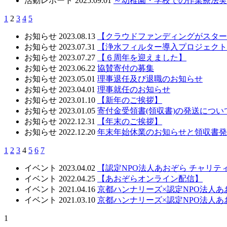
活動レポート
2025.09.01
～幼稚園・学校での作業療法実
1
2
3
4
5
お知らせ
2023.08.13
【クラウドファンディングがスター
お知らせ
2023.07.31
【浄水フィルター導入プロジェクト
お知らせ
2023.07.27
【６周年を迎えました】
お知らせ
2023.06.22
協賛寄付の募集
お知らせ
2023.05.01
理事退任及び退職のお知らせ
お知らせ
2023.04.01
理事就任のお知らせ
お知らせ
2023.01.10
【新年のご挨拶】
お知らせ
2023.01.05
寄付金受領書(領収書)の発送につい
お知らせ
2022.12.31
【年末のご挨拶】
お知らせ
2022.12.20
年末年始休業のお知らせと領収書発
1
2
3
4
5
6
7
イベント
2023.04.02
【認定NPO法人あおぞら チャリテ
イベント
2022.04.25
【あおぞらオンライン配信】
イベント
2021.04.16
京都ハンナリーズ×認定NPO法人
イベント
2021.03.10
京都ハンナリーズ×認定NPO法人
1