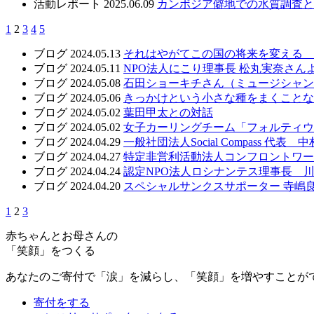
活動レポート
2025.06.09
カンボジア僻地での水質調査と
1
2
3
4
5
ブログ
2024.05.13
それはやがてこの国の将来を変える 
ブログ
2024.05.11
NPO法人にこり理事長 松丸実奈さ
ブログ
2024.05.08
石田ショーキチさん（ミュージシャン
ブログ
2024.05.06
きっかけという小さな種をまくこと
ブログ
2024.05.02
葉田甲太との対話
ブログ
2024.05.02
女子カーリングチーム「フォルティウ
ブログ
2024.04.29
一般社団法人Social Compass 代
ブログ
2024.04.27
特定非営利活動法人コンフロントワー
ブログ
2024.04.24
認定NPO法人ロシナンテス理事長 川
ブログ
2024.04.20
スペシャルサンクスサポーター 寺嶋良
1
2
3
赤ちゃんとお母さんの
「笑顔」をつくる
あなたのご寄付で「涙」を減らし、「笑顔」を増やすことが
寄付をする