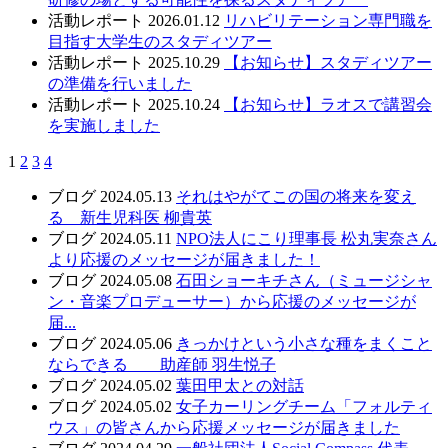
活動レポート
2026.01.12
リハビリテーション専門職を
目指す大学生のスタディツアー
活動レポート
2025.10.29
【お知らせ】スタディツアー
の準備を行いました
活動レポート
2025.10.24
【お知らせ】ラオスで講習会
を実施しました
1
2
3
4
ブログ
2024.05.13
それはやがてこの国の将来を変え
る 新生児科医 柳貴英
ブログ
2024.05.11
NPO法人にこり理事長 松丸実奈さん
より応援のメッセージが届きました！
ブログ
2024.05.08
石田ショーキチさん（ミュージシャ
ン・音楽プロデューサー）から応援のメッセージが
届...
ブログ
2024.05.06
きっかけという小さな種をまくこと
ならできる 助産師 羽生悦子
ブログ
2024.05.02
葉田甲太との対話
ブログ
2024.05.02
女子カーリングチーム「フォルティ
ウス」の皆さんから応援メッセージが届きました