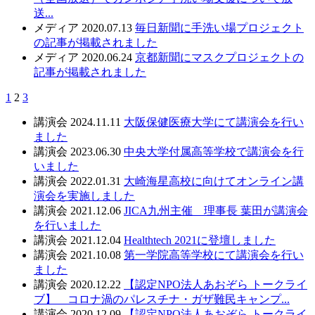
送...
メディア
2020.07.13
毎日新聞に手洗い場プロジェクト
の記事が掲載されました
メディア
2020.06.24
京都新聞にマスクプロジェクトの
記事が掲載されました
1
2
3
講演会
2024.11.11
大阪保健医療大学にて講演会を行い
ました
講演会
2023.06.30
中央大学付属高等学校で講演会を行
いました
講演会
2022.01.31
大崎海星高校に向けてオンライン講
演会を実施しました
講演会
2021.12.06
JICA九州主催 理事長 葉田が講演会
を行いました
講演会
2021.12.04
Healthtech 2021に登壇しました
講演会
2021.10.08
第一学院高等学校にて講演会を行い
ました
講演会
2020.12.22
【認定NPO法人あおぞら トークライ
ブ】 コロナ渦のパレスチナ・ガザ難民キャンプ...
講演会
2020.12.09
【認定NPO法人あおぞら トークライ