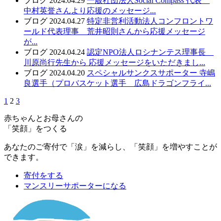
ブログ
2024.04.29
一般社団法人Social Compass 代表
中村英誉さんより応援のメッセージ...
ブログ
2024.04.27
特定非営利活動法人コンフロントワ
ールド代表理事 荒井昭則さんから応援メッセージ
が...
ブログ
2024.04.24
認定NPO法人ロシナンテス理事長
川原尚行先生から 応援メッセージをいただきまし...
ブログ
2024.04.20
スペシャルサンクスサポーター 寺嶋
良選手（プロバスケット選手 広島ドラゴンフライ...
1
2
3
赤ちゃんとお母さんの
「笑顔」をつくる
あなたのご寄付で「涙」を減らし、「笑顔」を増やすことが
できます。
寄付をする
マンスリーサポーターになる