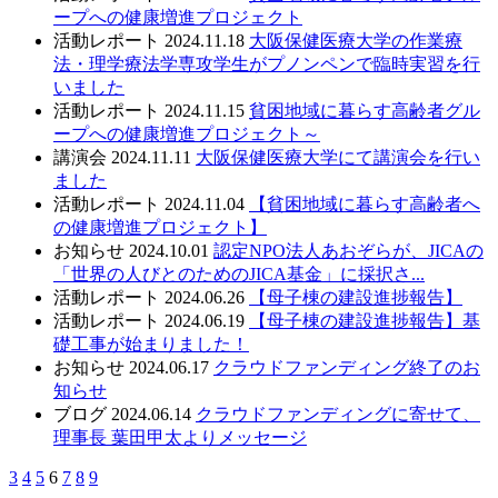
ープへの健康増進プロジェクト
活動レポート
2024.11.18
大阪保健医療大学の作業療
法・理学療法学専攻学生がプノンペンで臨時実習を行
いました
活動レポート
2024.11.15
貧困地域に暮らす高齢者グル
ープへの健康増進プロジェクト～
講演会
2024.11.11
大阪保健医療大学にて講演会を行い
ました
活動レポート
2024.11.04
【貧困地域に暮らす高齢者へ
の健康増進プロジェクト】
お知らせ
2024.10.01
認定NPO法人あおぞらが、JICAの
「世界の人びとのためのJICA基金」に採択さ...
活動レポート
2024.06.26
【母子棟の建設進捗報告】
活動レポート
2024.06.19
【母子棟の建設進捗報告】基
礎工事が始まりました！
お知らせ
2024.06.17
クラウドファンディング終了のお
知らせ
ブログ
2024.06.14
クラウドファンディングに寄せて、
理事長 葉田甲太よりメッセージ
3
4
5
6
7
8
9