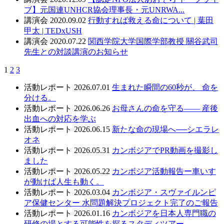
ブ】元国連UNHCR協会理事長・元UNRWA...
講演会
2020.09.02
行動すれば救える命について | 葉田
甲太 | TEDxUSH
講演会
2020.07.22
関西学院大学国際学部教授 關谷武司
先生との対談講演のお知らせ
1
2
3
活動レポート
2026.07.01
生まれた瞬間の60秒が、 命を
分ける。
活動レポート
2026.06.26
お母さんの命を守る—— 産後
出血への対応を学ぶ
活動レポート
2026.06.15
新たな命の現場へ──シエラレ
オネ
活動レポート
2026.05.31
カンボジアでPR動画を撮影し
ました
活動レポート
2026.05.22
カンボジア活動報告ー車いす
が動けば人生も動く。
活動レポート
2026.03.04
カンボジア・スヴァイルンピ
ア保健センター 水問題解決プロジェクト完了のご報告
活動レポート
2026.01.16
カンボジアを日本人専門職の
研修の場とする可能性を探るスタディツアー