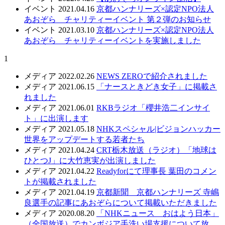
イベント
2021.04.16
京都ハンナリーズ×認定NPO法人
あおぞら チャリティーイベント 第２弾のお知らせ
イベント
2021.03.10
京都ハンナリーズ×認定NPO法人
あおぞら チャリティーイベントを実施しました
1
メディア
2022.02.26
NEWS ZEROで紹介されました
メディア
2021.06.15
「ナースときどき女子」に掲載さ
れました
メディア
2021.06.01
RKBラジオ「櫻井浩二インサイ
ト」に出演します
メディア
2021.05.18
NHKスペシャル|ビジョンハッカー
世界をアップデートする若者たち
メディア
2021.04.24
CRT栃木放送（ラジオ）「地球は
ひとつJ」に大竹恵実が出演しました
メディア
2021.04.22
Readyforにて理事長 葉田のコメン
トが掲載されました
メディア
2021.04.19
京都新聞 京都ハンナリーズ 寺嶋
良選手の記事にあおぞらについて掲載いただきました
メディア
2020.08.20
「NHKニュース おはよう日本」
（全国放送）でカンボジア手洗い場支援について放