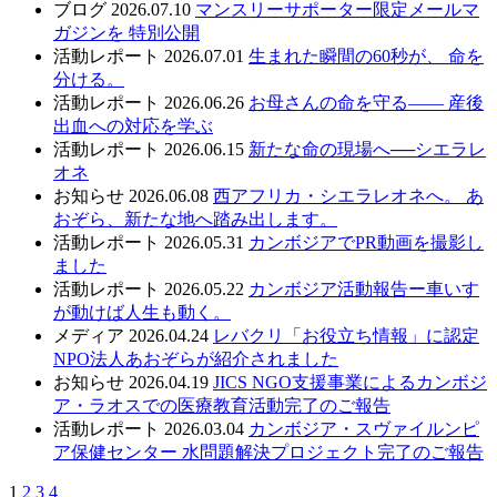
ブログ
2026.07.10
マンスリーサポーター限定メールマ
ガジンを 特別公開
活動レポート
2026.07.01
生まれた瞬間の60秒が、 命を
分ける。
活動レポート
2026.06.26
お母さんの命を守る—— 産後
出血への対応を学ぶ
活動レポート
2026.06.15
新たな命の現場へ──シエラレ
オネ
お知らせ
2026.06.08
西アフリカ・シエラレオネへ。 あ
おぞら、新たな地へ踏み出します。
活動レポート
2026.05.31
カンボジアでPR動画を撮影し
ました
活動レポート
2026.05.22
カンボジア活動報告ー車いす
が動けば人生も動く。
メディア
2026.04.24
レバクリ「お役立ち情報」に認定
NPO法人あおぞらが紹介されました
お知らせ
2026.04.19
JICS NGO支援事業によるカンボジ
ア・ラオスでの医療教育活動完了のご報告
活動レポート
2026.03.04
カンボジア・スヴァイルンピ
ア保健センター 水問題解決プロジェクト完了のご報告
1
2
3
4