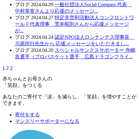
ブログ
2024.04.29
一般社団法人Social Compass 代表
中村英誉さんより応援のメッセージ...
ブログ
2024.04.27
特定非営利活動法人コンフロントワ
ールド代表理事 荒井昭則さんから応援メッセージ
が...
ブログ
2024.04.24
認定NPO法人ロシナンテス理事長
川原尚行先生から 応援メッセージをいただきまし...
ブログ
2024.04.20
スペシャルサンクスサポーター 寺嶋
良選手（プロバスケット選手 広島ドラゴンフライ...
1
2
3
赤ちゃんとお母さんの
「笑顔」をつくる
あなたのご寄付で「涙」を減らし、「笑顔」を増やすことが
できます。
寄付をする
マンスリーサポーターになる