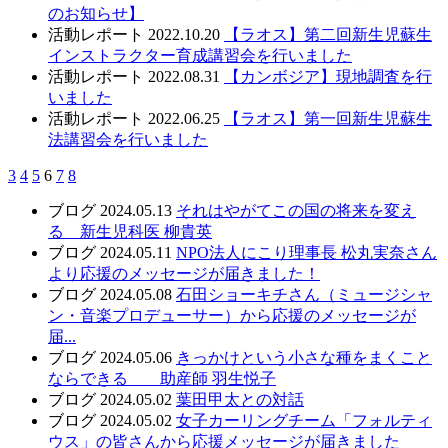
のお知らせ】
活動レポート
2022.10.20
【ラオス】第二回新生児蘇生
インストラクター育成講習会を行いました
活動レポート
2022.08.31
【カンボジア】現地調査を行
いました
活動レポート
2022.06.25
【ラオス】第一回新生児蘇生
法講習会を行いました
3
4
5
6
7
8
ブログ
2024.05.13
それはやがてこの国の将来を変え
る 新生児科医 柳貴英
ブログ
2024.05.11
NPO法人にこり理事長 松丸実奈さん
より応援のメッセージが届きました！
ブログ
2024.05.08
石田ショーキチさん（ミュージシャ
ン・音楽プロデューサー）から応援のメッセージが
届...
ブログ
2024.05.06
きっかけという小さな種をまくこと
ならできる 助産師 羽生悦子
ブログ
2024.05.02
葉田甲太との対話
ブログ
2024.05.02
女子カーリングチーム「フォルティ
ウス」の皆さんから応援メッセージが届きました