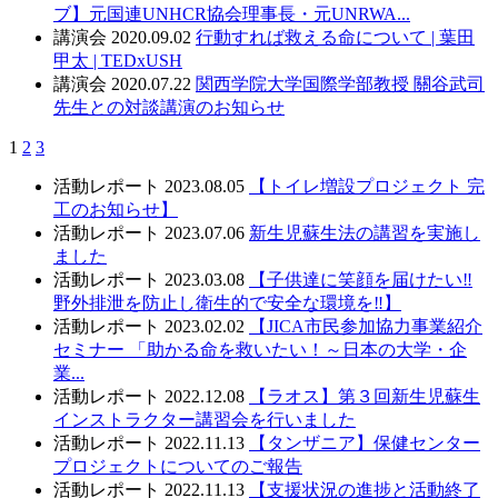
ブ】元国連UNHCR協会理事長・元UNRWA...
講演会
2020.09.02
行動すれば救える命について | 葉田
甲太 | TEDxUSH
講演会
2020.07.22
関西学院大学国際学部教授 關谷武司
先生との対談講演のお知らせ
1
2
3
活動レポート
2023.08.05
【トイレ増設プロジェクト 完
工のお知らせ】
活動レポート
2023.07.06
新生児蘇生法の講習を実施し
ました
活動レポート
2023.03.08
【子供達に笑顔を届けたい‼️
野外排泄を防止し衛生的で安全な環境を‼️】
活動レポート
2023.02.02
【JICA市民参加協力事業紹介
セミナー 「助かる命を救いたい！～日本の大学・企
業...
活動レポート
2022.12.08
【ラオス】第３回新生児蘇生
インストラクター講習会を行いました
活動レポート
2022.11.13
【タンザニア】保健センター
プロジェクトについてのご報告
活動レポート
2022.11.13
【支援状況の進捗と活動終了