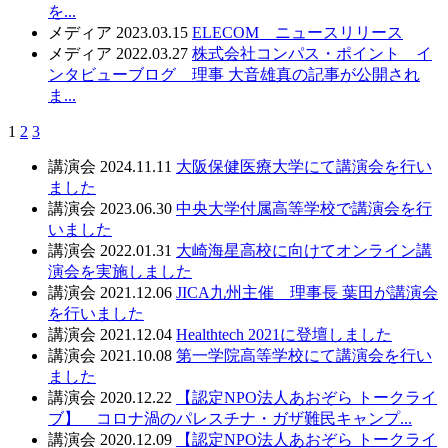
を...
メディア
2023.03.15
ELECOM ニュースリリース
メディア
2022.03.27
株式会社コンパス・ポイント イ
ンタビューブログ 理事 大音雄真の記事が公開され
ま...
1
2
3
講演会
2024.11.11
大阪保健医療大学にて講演会を行い
ました
講演会
2023.06.30
中央大学付属高等学校で講演会を行
いました
講演会
2022.01.31
大崎海星高校に向けてオンライン講
演会を実施しました
講演会
2021.12.06
JICA九州主催 理事長 葉田が講演会
を行いました
講演会
2021.12.04
Healthtech 2021に登壇しました
講演会
2021.10.08
第一学院高等学校にて講演会を行い
ました
講演会
2020.12.22
【認定NPO法人あおぞら トークライ
ブ】 コロナ渦のパレスチナ・ガザ難民キャンプ...
講演会
2020.12.09
【認定NPO法人あおぞら トークライ