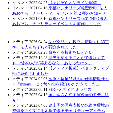
イベント
2022.04.25
【あおぞらオンライン配信】
イベント
2021.04.16
京都ハンナリーズ×認定NPO法人
あおぞら チャリティーイベント 第２弾のお知らせ
イベント
2021.03.10
京都ハンナリーズ×認定NPO法人
あおぞら チャリティーイベントを実施しました
1
メディア
2026.04.24
レバクリ「お役立ち情報」に認定
NPO法人あおぞらが紹介されました
メディア
2026.02.25
命を守る技術を伝えたい
メディア
2025.12.28
世界を変えることができなくて
も、“あの人”が笑えるなら、ありったけを。
メディア
2025.02.14
【メディア掲載】ハタラクティブ
様に紹介されました
メディア
2024.02.06
医療・福祉領域のお仕事情報サイ
ト「mikaru」にて幣NPOを紹介いただきました...
メディア
2023.06.11
SDGsメディア ミラサス
メディア
2023.04.13
向井理さん初主演映画のモデルは
今？
メディア
2023.04.03
途上国の医療支援や水衛生環境の
整備を行うNPOを応援できるチャリティーアイテム