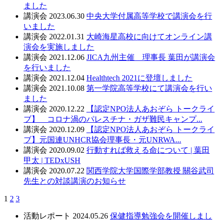
ました
講演会
2023.06.30
中央大学付属高等学校で講演会を行
いました
講演会
2022.01.31
大崎海星高校に向けてオンライン講
演会を実施しました
講演会
2021.12.06
JICA九州主催 理事長 葉田が講演会
を行いました
講演会
2021.12.04
Healthtech 2021に登壇しました
講演会
2021.10.08
第一学院高等学校にて講演会を行い
ました
講演会
2020.12.22
【認定NPO法人あおぞら トークライ
ブ】 コロナ渦のパレスチナ・ガザ難民キャンプ...
講演会
2020.12.09
【認定NPO法人あおぞら トークライ
ブ】元国連UNHCR協会理事長・元UNRWA...
講演会
2020.09.02
行動すれば救える命について | 葉田
甲太 | TEDxUSH
講演会
2020.07.22
関西学院大学国際学部教授 關谷武司
先生との対談講演のお知らせ
1
2
3
活動レポート
2024.05.26
保健指導勉強会を開催しまし