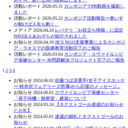
おぞら、新たな地へ踏み出します。
活動レポート
2026.05.31
カンボジアでPR動画を撮影し
ました
活動レポート
2026.05.22
カンボジア活動報告ー車いす
が動けば人生も動く。
メディア
2026.04.24
レバクリ「お役立ち情報」に認定
NPO法人あおぞらが紹介されました
お知らせ
2026.04.19
JICS NGO支援事業によるカンボジ
ア・ラオスでの医療教育活動完了のご報告
活動レポート
2026.03.04
カンボジア・スヴァイルンピ
ア保健センター 水問題解決プロジェクト完了のご報告
1
2
3
4
お知らせ
2024.06.02
佐藤つば冴選手(女子アイスホッケ
ー 軽井沢フェアリーズ所属)から応援のメッセージ...
お知らせ
2024.06.01
スヴァイルンビア保健センター
「母子待機・観察室」建築について
お知らせ
2024.05.24
【ネクストゴール達成のお知らせ
とお礼】
お知らせ
2024.05.01
達成の御礼とネクストゴールのお
知らせ