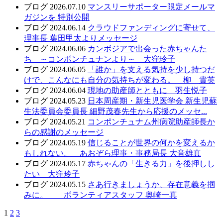
ブログ
2026.07.10
マンスリーサポーター限定メールマ
ガジンを 特別公開
ブログ
2024.06.14
クラウドファンディングに寄せて、
理事長 葉田甲太よりメッセージ
ブログ
2024.06.06
カンボジアで出会った赤ちゃんた
ち ～コンポンチュナンより～ 大窪玲子
ブログ
2024.06.05
「誰か」を支える気持を少し持つだ
けで、こんなにも自分の気持ちが変わる。 柳 貴英
ブログ
2024.06.04
現地の助産師とともに 羽生悦子
ブログ
2024.05.23
日本周産期・新生児医学会 新生児蘇
生法委員会委員長 細野茂春先生から応援のメッセ...
ブログ
2024.05.21
コンポンチュナム州病院助産師長か
らの感謝のメッセージ
ブログ
2024.05.19
信じることが世界の何かを変えるか
もしれない。 あおぞら理事・事務局長 大音雄真
ブログ
2024.05.17
赤ちゃんの「生きる力」を後押しし
たい 大窪玲子
ブログ
2024.05.15
さあ行きましょうか、存在意義を掴
みに。 ボランティアスタッフ 奥崎一真
1
2
3