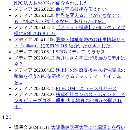
NPO法人あおぞらが紹介されました
メディア
2026.02.25
命を守る技術を伝えたい
メディア
2025.12.28
世界を変えることができなくて
も、“あの人”が笑えるなら、ありったけを。
メディア
2025.02.14
【メディア掲載】ハタラクティブ
様に紹介されました
メディア
2024.02.06
医療・福祉領域のお仕事情報サイ
ト「mikaru」にて幣NPOを紹介いただきました...
メディア
2023.06.11
SDGsメディア ミラサス
メディア
2023.04.13
向井理さん初主演映画のモデルは
今？
メディア
2023.04.03
途上国の医療支援や水衛生環境の
整備を行うNPOを応援できるチャリティーアイテム
を...
メディア
2023.03.15
ELECOM ニュースリリース
メディア
2022.03.27
株式会社コンパス・ポイント イ
ンタビューブログ 理事 大音雄真の記事が公開され
ま...
1
2
3
講演会
2024.11.11
大阪保健医療大学にて講演会を行い