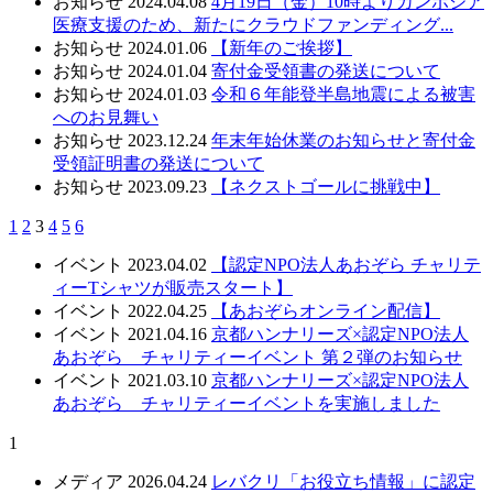
お知らせ
2024.04.08
4月19日（金）10時よりカンボジア
医療支援のため、新たにクラウドファンディング...
お知らせ
2024.01.06
【新年のご挨拶】
お知らせ
2024.01.04
寄付金受領書の発送について
お知らせ
2024.01.03
令和６年能登半島地震による被害
へのお見舞い
お知らせ
2023.12.24
年末年始休業のお知らせと寄付金
受領証明書の発送について
お知らせ
2023.09.23
【ネクストゴールに挑戦中】
1
2
3
4
5
6
イベント
2023.04.02
【認定NPO法人あおぞら チャリテ
ィーTシャツが販売スタート】
イベント
2022.04.25
【あおぞらオンライン配信】
イベント
2021.04.16
京都ハンナリーズ×認定NPO法人
あおぞら チャリティーイベント 第２弾のお知らせ
イベント
2021.03.10
京都ハンナリーズ×認定NPO法人
あおぞら チャリティーイベントを実施しました
1
メディア
2026.04.24
レバクリ「お役立ち情報」に認定