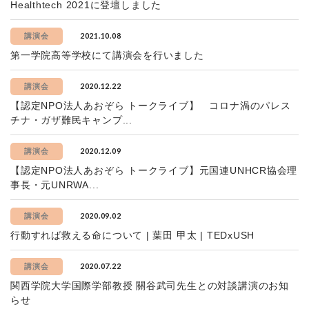
Healthtech 2021に登壇しました
2021.10.08
講演会
第一学院高等学校にて講演会を行いました
2020.12.22
講演会
【認定NPO法人あおぞら トークライブ】 コロナ渦のパレス
チナ・ガザ難民キャンプ...
2020.12.09
講演会
【認定NPO法人あおぞら トークライブ】元国連UNHCR協会理
事長・元UNRWA...
2020.09.02
講演会
行動すれば救える命について | 葉田 甲太 | TEDxUSH
2020.07.22
講演会
関西学院大学国際学部教授 關谷武司先生との対談講演のお知
らせ