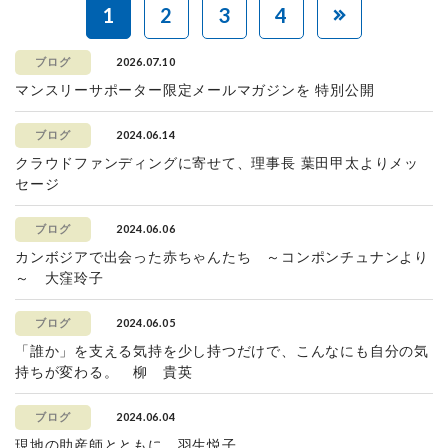
1
2
3
4
2026.07.10
ブログ
マンスリーサポーター限定メールマガジンを 特別公開
2024.06.14
ブログ
クラウドファンディングに寄せて、理事長 葉田甲太よりメッ
セージ
2024.06.06
ブログ
カンボジアで出会った赤ちゃんたち ～コンポンチュナンより
～ 大窪玲子
2024.06.05
ブログ
「誰か」を支える気持を少し持つだけで、こんなにも自分の気
持ちが変わる。 柳 貴英
2024.06.04
ブログ
現地の助産師とともに 羽生悦子