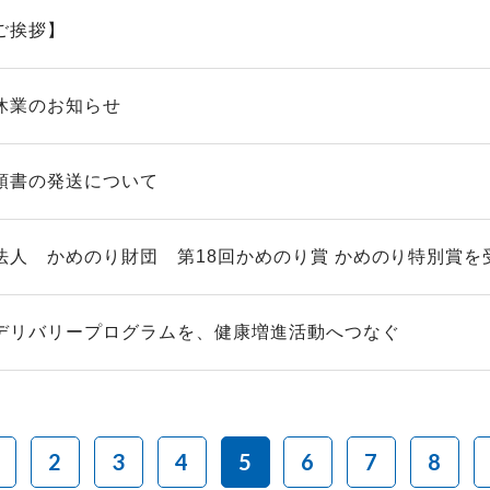
ご挨拶】
休業のお知らせ
領書の発送について
法人 かめのり財団 第18回かめのり賞 かめのり特別賞を
デリバリープログラムを、健康増進活動へつなぐ
2
3
4
5
6
7
8