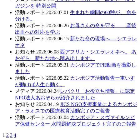
ガジンを 特別公開
活動レポート
2026.07.01
生まれた瞬間の60秒が、 命を
分ける。
活動レポート
2026.06.26
お母さんの命を守る—— 産後
出血への対応を学ぶ
活動レポート
2026.06.15
新たな命の現場へ──シエラレ
オネ
お知らせ
2026.06.08
西アフリカ・シエラレオネへ。 あ
おぞら、新たな地へ踏み出します。
活動レポート
2026.05.31
カンボジアでPR動画を撮影し
ました
活動レポート
2026.05.22
カンボジア活動報告ー車いす
が動けば人生も動く。
メディア
2026.04.24
レバクリ「お役立ち情報」に認定
NPO法人あおぞらが紹介されました
お知らせ
2026.04.19
JICS NGO支援事業によるカンボジ
ア・ラオスでの医療教育活動完了のご報告
活動レポート
2026.03.04
カンボジア・スヴァイルンピ
ア保健センター 水問題解決プロジェクト完了のご報告
1
2
3
4