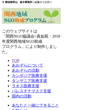
※ 郵送物等は、栃木事務所へお送りください
このウェブサイトは
「関西NGO協議会×真如苑・2018
年度関西地域NGO助成
プログラム」により制作しまし
た。
TOP
あおぞらについて
あおぞらの活動
カンボジア医療支援
タンザニア医療支援
ラオス医療支援
パレスチナマスク支援
国内の活動
あなたと一緒にできること