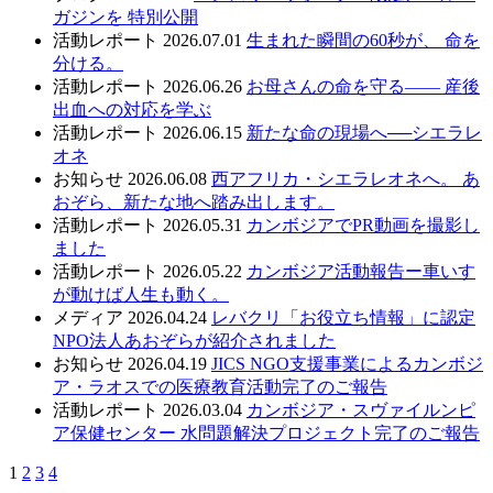
ガジンを 特別公開
活動レポート
2026.07.01
生まれた瞬間の60秒が、 命を
分ける。
活動レポート
2026.06.26
お母さんの命を守る—— 産後
出血への対応を学ぶ
活動レポート
2026.06.15
新たな命の現場へ──シエラレ
オネ
お知らせ
2026.06.08
西アフリカ・シエラレオネへ。 あ
おぞら、新たな地へ踏み出します。
活動レポート
2026.05.31
カンボジアでPR動画を撮影し
ました
活動レポート
2026.05.22
カンボジア活動報告ー車いす
が動けば人生も動く。
メディア
2026.04.24
レバクリ「お役立ち情報」に認定
NPO法人あおぞらが紹介されました
お知らせ
2026.04.19
JICS NGO支援事業によるカンボジ
ア・ラオスでの医療教育活動完了のご報告
活動レポート
2026.03.04
カンボジア・スヴァイルンピ
ア保健センター 水問題解決プロジェクト完了のご報告
1
2
3
4