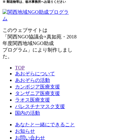
※ 郵送物等は、栃木事務所へお送りください
このウェブサイトは
「関西NGO協議会×真如苑・2018
年度関西地域NGO助成
プログラム」により制作しまし
た。
TOP
あおぞらについて
あおぞらの活動
カンボジア医療支援
タンザニア医療支援
ラオス医療支援
パレスチナマスク支援
国内の活動
あなたと一緒にできること
お知らせ
お問い合わせ