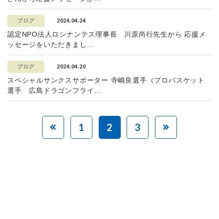
2024.04.24
ブログ
認定NPO法人ロシナンテス理事長 川原尚行先生から 応援メ
ッセージをいただきまし...
2024.04.20
ブログ
スペシャルサンクスサポーター 寺嶋良選手（プロバスケット
選手 広島ドラゴンフライ...
1
2
3
赤ちゃんとお母さんの
「笑顔」をつくる