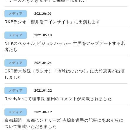
「ナースときどき女子」に掲載されました
2021.06.01
メディア
RKBラジオ「櫻井浩二インサイト」に出演します
2021.05.18
メディア
NHKスペシャル|ビジョンハッカー 世界をアップデートする若
者たち
2021.04.24
メディア
CRT栃木放送（ラジオ）「地球はひとつJ」に大竹恵実が出演
しました
2021.04.22
メディア
Readyforにて理事長 葉田のコメントが掲載されました
2021.04.19
メディア
京都新聞 京都ハンナリーズ 寺嶋良選手の記事にあおぞらに
ついて掲載いただきました