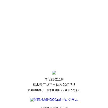
あなたのご寄付で「涙」を減らし、「笑顔」を増やすことができま
す。
寄付をする
マンスリーサポーターになる
〒321-2116
栃木県宇都宮市徳次郎町 7-3
※ 郵送物等は、栃木事務所へお送りください