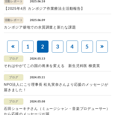
2025.06.18
活動レポート
【2025年4月 カンボジア作業療法士活動報告】
2025.06.09
活動レポート
カンボジア僻地での水質調査と新たな課題
1
2
3
4
5
2024.05.13
ブログ
それはやがてこの国の将来を変える 新生児科医 柳貴英
2024.05.11
ブログ
NPO法人にこり理事長 松丸実奈さんより応援のメッセージが
届きました！
2024.05.08
ブログ
石田ショーキチさん（ミュージシャン・音楽プロデューサー）
から応援のメッセージが届...