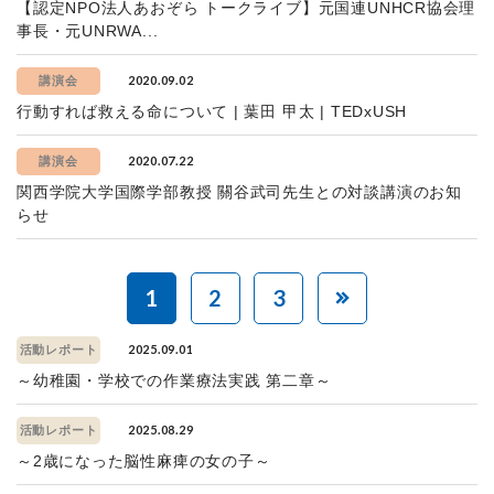
【認定NPO法人あおぞら トークライブ】元国連UNHCR協会理
事長・元UNRWA...
2020.09.02
講演会
行動すれば救える命について | 葉田 甲太 | TEDxUSH
2020.07.22
講演会
関西学院大学国際学部教授 關谷武司先生との対談講演のお知
らせ
1
2
3
2025.09.01
活動レポート
～幼稚園・学校での作業療法実践 第二章～
2025.08.29
活動レポート
～2歳になった脳性麻痺の女の子～